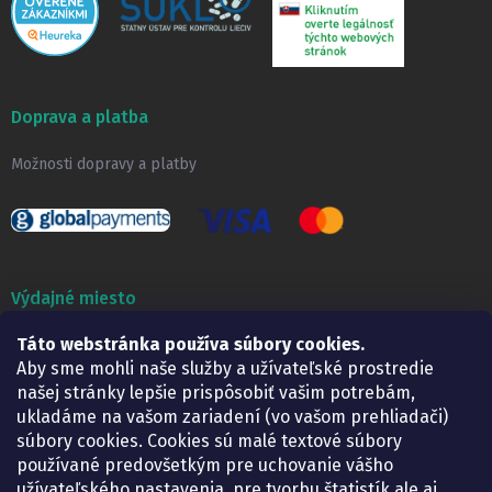
Doprava a platba
Možnosti dopravy a platby
Výdajné miesto
Táto webstránka používa súbory cookies.
Lekáreň ADONAI
Košice – Smetanova 2
Aby sme mohli naše služby a užívateľské prostredie
Pondelok:
07.30 – 15.30 h.
našej stránky lepšie prispôsobiť vašim potrebám,
Utorok:
07.30 – 16.00 h.
ukladáme na vašom zariadení (vo vašom prehliadači)
Streda:
07.30 – 16.00 h.
súbory cookies. Cookies sú malé textové súbory
Štvrtok:
07.30 – 15.30 h.
používané predovšetkým pre uchovanie vášho
Piatok:
07.30 – 15.30 h.
užívateľského nastavenia, pre tvorbu štatistík ale aj