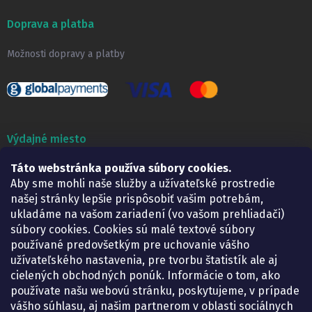
Doprava a platba
Možnosti dopravy a platby
Výdajné miesto
Táto webstránka používa súbory cookies.
Lekáreň ADONAI
Košice – Smetanova 2
Aby sme mohli naše služby a užívateľské prostredie
Pondelok:
07.30 – 15.30 h.
našej stránky lepšie prispôsobiť vašim potrebám,
Utorok:
07.30 – 16.00 h.
ukladáme na vašom zariadení (vo vašom prehliadači)
Streda:
07.30 – 16.00 h.
súbory cookies. Cookies sú malé textové súbory
Štvrtok:
07.30 – 15.30 h.
používané predovšetkým pre uchovanie vášho
Piatok:
07.30 – 15.30 h.
užívateľského nastavenia, pre tvorbu štatistík ale aj
cielených obchodných ponúk. Informácie o tom, ako
KONTAKT
používate našu webovú stránku, poskytujeme, v prípade
vášho súhlasu, aj našim partnerom v oblasti sociálnych
eshop
@
lekarenadonai.sk