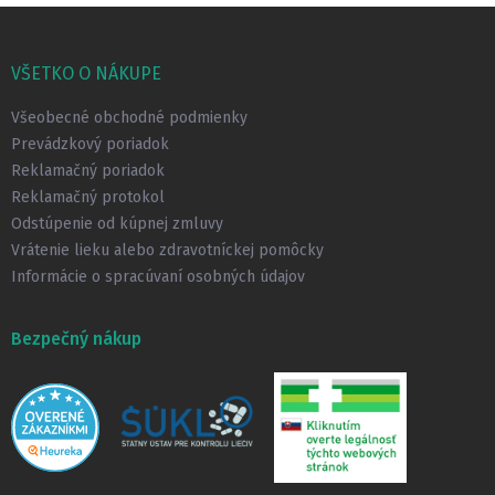
Z
á
p
VŠETKO O NÁKUPE
ä
t
Všeobecné obchodné podmienky
i
Prevádzkový poriadok
e
Reklamačný poriadok
Reklamačný protokol
Odstúpenie od kúpnej zmluvy
Vrátenie lieku alebo zdravotníckej pomôcky
Informácie o spracúvaní osobných údajov
Bezpečný nákup