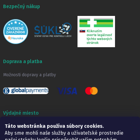
Bezpečný nákup
Doprava a platba
Možnosti dopravy a platby
Výdajné miesto
Táto webstránka používa súbory cookies.
Lekáreň ADONAI
Košice – Smetanova 2
Aby sme mohli naše služby a užívateľské prostredie
Pondelok:
07.30 – 15.30 h.
našej stránky lepšie prispôsobiť vašim potrebám,