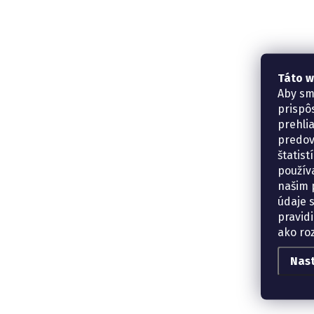
Táto w
Aby sm
prispô
prehli
predov
štatis
použív
našim p
údaje 
pravidi
ako ro
Nas