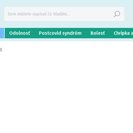
Hľadať
Odolnosť
Postcovid syndróm
Bolesť
Chrípka 
 g