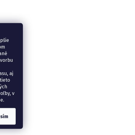
epšie
šom
vané
tvorbu
su, aj
tieto
ných
oľby, v
e.
asím