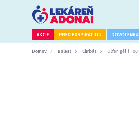
Prejsť
na
obsah
AKCIE
PRED EXSPIRÁCIOU
DOVOLENKA
Domov
Bolesť
Chrbát
Olfen gél | 100