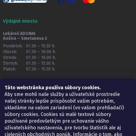
Výdajné miesto
Lekáreň ADONAI
Košice – Smetanova 2
Pondelok:
07.30 – 15.30 h.
Utorok:
07.30 – 16.00 h.
Streda:
07.30 – 16.00 h.
Štvrtok:
07.30 – 15.30 h.
Piatok:
07.30 – 15.30 h.
KONTAKT
Táto webstránka používa súbory cookies.
Aby sme mohli naše služby a užívateľské prostredie
eshop
@
lekarenadonai.sk
našej stránky lepšie prispôsobiť vašim potrebám,
+421 948 203 203
ukladáme na vašom zariadení (vo vašom prehliadači)
súbory cookies. Cookies sú malé textové súbory
Nájdete nás na Facebooku.
používané predovšetkým pre uchovanie vášho
lekarenadonai/
užívateľského nastavenia, pre tvorbu štatistík ale aj
cielených obchodných ponúk. Informácie o tom, ako