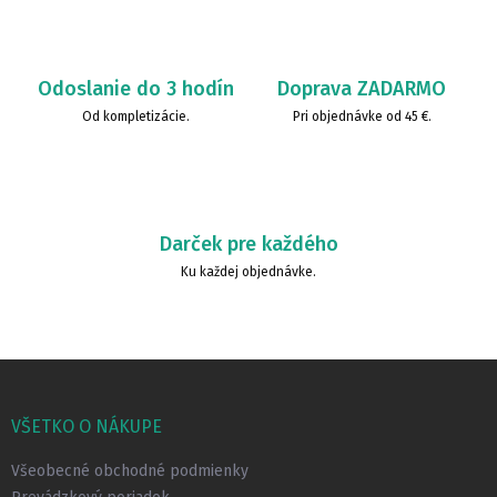
Odoslanie do 3 hodín
Doprava ZADARMO
Od kompletizácie.
Pri objednávke od 45 €.
Darček pre každého
Ku každej objednávke.
Z
á
p
VŠETKO O NÁKUPE
ä
t
Všeobecné obchodné podmienky
i