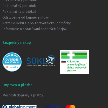
Prevádzkový poriadok
e
Reklamačný poriadok
Reklamačný protokol
Odstúpenie od kúpnej zmluvy
Vrátenie lieku alebo zdravotníckej pomôcky
Informácie o spracúvaní osobných údajov
Bezpečný nákup
Doprava a platba
Možnosti dopravy a platby