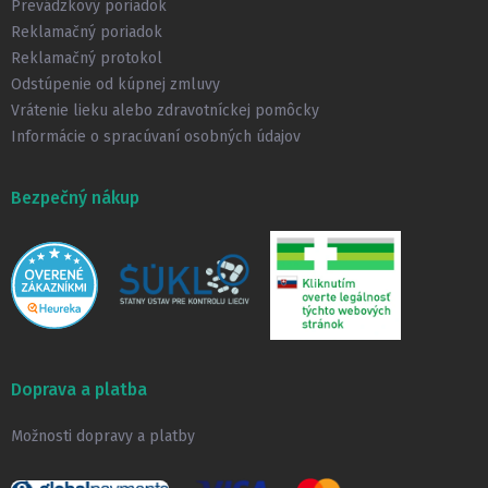
i
Prevádzkový poriadok
e
Reklamačný poriadok
Reklamačný protokol
Odstúpenie od kúpnej zmluvy
Vrátenie lieku alebo zdravotníckej pomôcky
Informácie o spracúvaní osobných údajov
Bezpečný nákup
Doprava a platba
Možnosti dopravy a platby