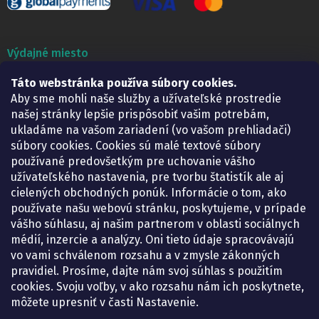
Výdajné miesto
Táto webstránka používa súbory cookies.
Lekáreň ADONAI
Košice – Smetanova 2
Aby sme mohli naše služby a užívateľské prostredie
Pondelok:
07.30 – 15.30 h.
našej stránky lepšie prispôsobiť vašim potrebám,
Utorok:
07.30 – 16.00 h.
ukladáme na vašom zariadení (vo vašom prehliadači)
Streda:
07.30 – 16.00 h.
súbory cookies. Cookies sú malé textové súbory
Štvrtok:
07.30 – 15.30 h.
používané predovšetkým pre uchovanie vášho
Piatok:
07.30 – 15.30 h.
užívateľského nastavenia, pre tvorbu štatistík ale aj
cielených obchodných ponúk. Informácie o tom, ako
KONTAKT
používate našu webovú stránku, poskytujeme, v prípade
vášho súhlasu, aj našim partnerom v oblasti sociálnych
eshop
@
lekarenadonai.sk
médií, inzercie a analýzy. Oni tieto údaje spracovávajú
+421 948 203 203
vo vami schválenom rozsahu a v zmysle zákonných
pravidiel. Prosíme, dajte nám svoj súhlas s použitím
Nájdete nás na Facebooku.
cookies. Svoju voľby, v ako rozsahu nám ich poskytnete,
lekarenadonai/
môžete upresniť v časti Nastavenie.