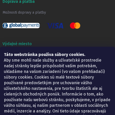
Doprava a platba
Možnosti dopravy a platby
Výdajné miesto
Táto webstránka používa súbory cookies.
Lekáreň ADONAI
Košice – Smetanova 2
Aby sme mohli naše služby a užívateľské prostredie
Pondelok:
07.30 – 15.30 h.
našej stránky lepšie prispôsobiť vašim potrebám,
Utorok:
07.30 – 16.00 h.
ukladáme na vašom zariadení (vo vašom prehliadači)
Streda:
07.30 – 16.00 h.
súbory cookies. Cookies sú malé textové súbory
Štvrtok:
07.30 – 15.30 h.
používané predovšetkým pre uchovanie vášho
Piatok:
07.30 – 15.30 h.
užívateľského nastavenia, pre tvorbu štatistík ale aj
cielených obchodných ponúk. Informácie o tom, ako
KONTAKT
používate našu webovú stránku, poskytujeme, v prípade
vášho súhlasu, aj našim partnerom v oblasti sociálnych
eshop
@
lekarenadonai.sk
médií, inzercie a analýzy. Oni tieto údaje spracovávajú
+421 948 203 203