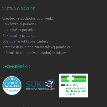
á
p
VŠETKO O NÁKUPE
ä
t
Všeobecné obchodné podmienky
i
Prevádzkový poriadok
e
Reklamačný poriadok
Reklamačný protokol
Odstúpenie od kúpnej zmluvy
Vrátenie lieku alebo zdravotníckej pomôcky
Informácie o spracúvaní osobných údajov
Bezpečný nákup