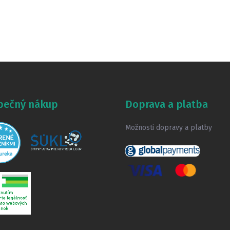
pečný nákup
Doprava a platba
Možnosti dopravy a platby