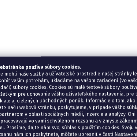
ebstránka používa súbory cookies.
e mohli naše služby a užívateľské prostredie našej stránky l
sobiť vašim potrebám, ukladáme na vašom zariadení (vo va
adači) súbory cookies. Cookies sú malé textové súbory použí
šetkým pre uchovanie vášho užívateľského nastavenia, pre 
tík ale aj cielených obchodných ponúk. Informácie o tom, ako
ate našu webovú stránku, poskytujeme, v prípade vášho súhla
artnerom v oblasti sociálnych médií, inzercie a analýzy. Oni 
spracovávajú vo vami schválenom rozsahu a v zmysle zákon
el. Prosíme, dajte nám svoj súhlas s použitím cookies. Svoju v
zsahu nám ich poskytnete, môžete upresniť v časti Nastaveni