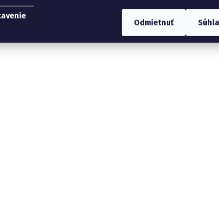
tavenie
Odmietnuť
Súhl