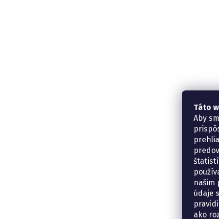
Táto w
Aby sm
prispô
prehli
predov
štatis
použív
našim p
údaje 
pravidi
ako ro