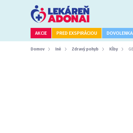
Prejsť
na
obsah
AKCIE
PRED EXSPIRÁCIOU
DOVOLENKA
Domov
Iné
Zdravý pohyb
Kĺby
GE