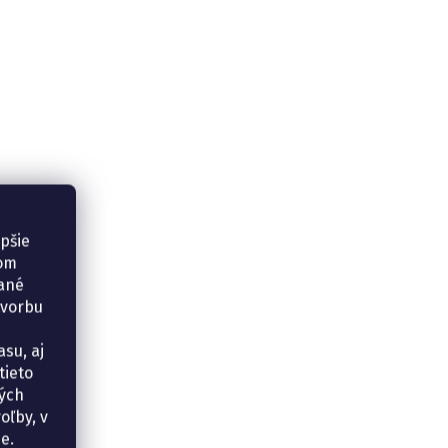
epšie
šom
vané
tvorbu
su, aj
tieto
ných
oľby, v
e.