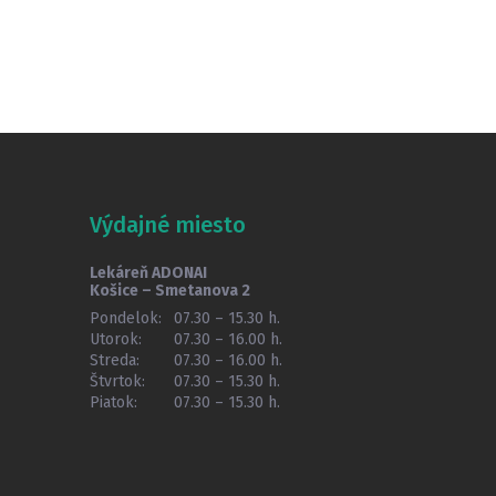
Výdajné miesto
Lekáreň ADONAI
Košice – Smetanova 2
Pondelok:
07.30 – 15.30 h.
Utorok:
07.30 – 16.00 h.
Streda:
07.30 – 16.00 h.
Štvrtok:
07.30 – 15.30 h.
Piatok:
07.30 – 15.30 h.