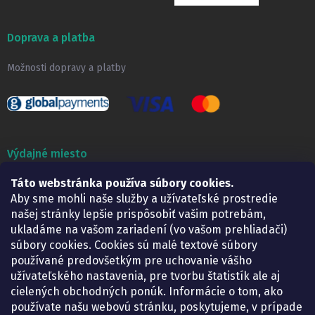
Doprava a platba
Možnosti dopravy a platby
Výdajné miesto
Lekáreň ADONAI
Táto webstránka používa súbory cookies.
Košice – Smetanova 2
Aby sme mohli naše služby a užívateľské prostredie
Pondelok:
07.30 – 15.30 h.
našej stránky lepšie prispôsobiť vašim potrebám,
Utorok:
07.30 – 16.00 h.
ukladáme na vašom zariadení (vo vašom prehliadači)
Streda:
07.30 – 16.00 h.
súbory cookies. Cookies sú malé textové súbory
Štvrtok:
07.30 – 15.30 h.
používané predovšetkým pre uchovanie vášho
Piatok:
07.30 – 15.30 h.
užívateľského nastavenia, pre tvorbu štatistík ale aj
cielených obchodných ponúk. Informácie o tom, ako
KONTAKT
používate našu webovú stránku, poskytujeme, v prípade