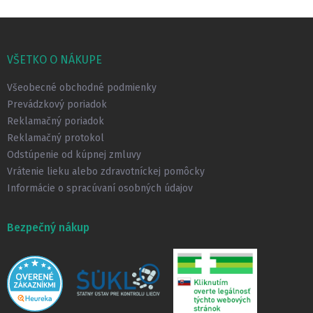
Z
á
p
VŠETKO O NÁKUPE
ä
t
Všeobecné obchodné podmienky
i
Prevádzkový poriadok
e
Reklamačný poriadok
Reklamačný protokol
Odstúpenie od kúpnej zmluvy
Vrátenie lieku alebo zdravotníckej pomôcky
Informácie o spracúvaní osobných údajov
Bezpečný nákup