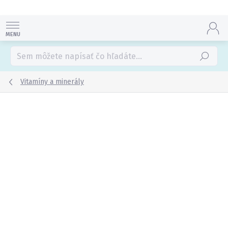
Prejsť
na
obsah
Hľadať
Vitamíny a minerály