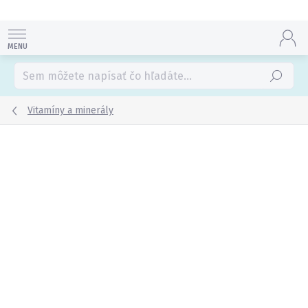
Prejsť
na
obsah
Hľadať
Vitamíny a minerály