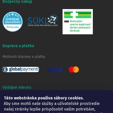
Bezpečný nákup
Doprava a platba
Možnosti dopravy a platby
Výdajné miesto
Táto webstránka používa súbory cookies.
Lekáreň ADONAI
Košice – Smetanova 2
Aby sme mohli naše služby a užívateľské prostredie
Pondelok:
07.30 – 15.30 h.
našej stránky lepšie prispôsobiť vašim potrebám,
Utorok:
07.30 – 16.00 h.