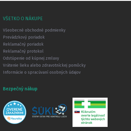
Z
á
p
VŠETKO O NÁKUPE
ä
t
Všeobecné obchodné podmienky
i
Prevádzkový poriadok
e
Reklamačný poriadok
Reklamačný protokol
Odstúpenie od kúpnej zmluvy
Vrátenie lieku alebo zdravotníckej pomôcky
Informácie o spracúvaní osobných údajov
Bezpečný nákup