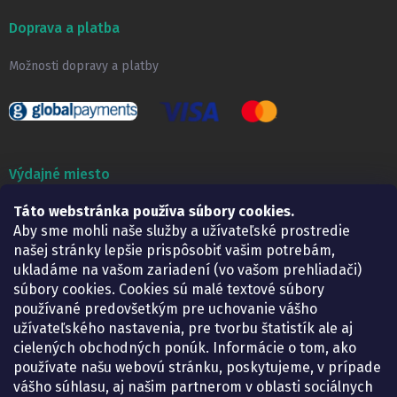
Doprava a platba
Možnosti dopravy a platby
Výdajné miesto
Táto webstránka používa súbory cookies.
Lekáreň ADONAI
Košice – Smetanova 2
Aby sme mohli naše služby a užívateľské prostredie
Pondelok:
07.30 – 15.30 h.
našej stránky lepšie prispôsobiť vašim potrebám,
Utorok:
07.30 – 16.00 h.
ukladáme na vašom zariadení (vo vašom prehliadači)
Streda:
07.30 – 16.00 h.
súbory cookies. Cookies sú malé textové súbory
Štvrtok:
07.30 – 15.30 h.
používané predovšetkým pre uchovanie vášho
Piatok:
07.30 – 15.30 h.
užívateľského nastavenia, pre tvorbu štatistík ale aj
cielených obchodných ponúk. Informácie o tom, ako
KONTAKT
používate našu webovú stránku, poskytujeme, v prípade
vášho súhlasu, aj našim partnerom v oblasti sociálnych
eshop
@
lekarenadonai.sk