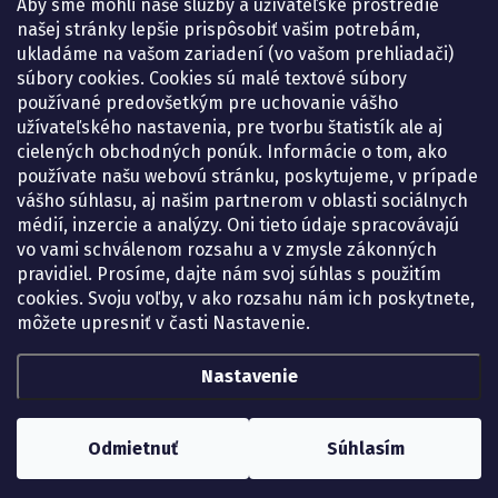
Aby sme mohli naše služby a užívateľské prostredie
Pondelok:
07.30 – 15.30 h.
našej stránky lepšie prispôsobiť vašim potrebám,
Utorok:
07.30 – 16.00 h.
ukladáme na vašom zariadení (vo vašom prehliadači)
Streda:
07.30 – 16.00 h.
súbory cookies. Cookies sú malé textové súbory
Štvrtok:
07.30 – 15.30 h.
používané predovšetkým pre uchovanie vášho
Piatok:
07.30 – 15.30 h.
užívateľského nastavenia, pre tvorbu štatistík ale aj
cielených obchodných ponúk. Informácie o tom, ako
KONTAKT
používate našu webovú stránku, poskytujeme, v prípade
vášho súhlasu, aj našim partnerom v oblasti sociálnych
eshop
@
lekarenadonai.sk
médií, inzercie a analýzy. Oni tieto údaje spracovávajú
+421 948 203 203
vo vami schválenom rozsahu a v zmysle zákonných
pravidiel. Prosíme, dajte nám svoj súhlas s použitím
Nájdete nás na Facebooku.
cookies. Svoju voľby, v ako rozsahu nám ich poskytnete,
lekarenadonai/
môžete upresniť v časti Nastavenie.
Nastavenie
Copyright 2026
Lekáreň ADONAI – online lekáreň
. Všetky práva vyhradené.
Upraviť nastavenie cookies
Odmietnuť
Súhlasím
Vytvoril Shoptet