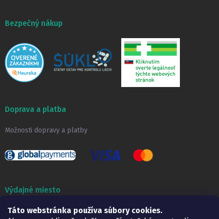
Bezpečný nákup
Doprava a platba
Možnosti dopravy a platby
Výdajné miesto
Táto webstránka používa súbory cookies.
Lekáreň ADONAI
Košice – Smetanova 2