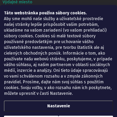
Výdajné miesto
Táto webstránka používa súbory cookies.
Lekáreň ADONAI
Košice – Smetanova 2
Aby sme mohli naše služby a užívateľské prostredie
Pondelok:
07.30 – 15.30 h.
našej stránky lepšie prispôsobiť vašim potrebám,
Utorok:
07.30 – 16.00 h.
ukladáme na vašom zariadení (vo vašom prehliadači)
Streda:
07.30 – 16.00 h.
súbory cookies. Cookies sú malé textové súbory
Štvrtok:
07.30 – 15.30 h.
používané predovšetkým pre uchovanie vášho
Piatok:
07.30 – 15.30 h.
užívateľského nastavenia, pre tvorbu štatistík ale aj
cielených obchodných ponúk. Informácie o tom, ako
KONTAKT
používate našu webovú stránku, poskytujeme, v prípade
vášho súhlasu, aj našim partnerom v oblasti sociálnych
eshop
@
lekarenadonai.sk
médií, inzercie a analýzy. Oni tieto údaje spracovávajú
+421 948 203 203
vo vami schválenom rozsahu a v zmysle zákonných
pravidiel. Prosíme, dajte nám svoj súhlas s použitím
Nájdete nás na Facebooku.
cookies. Svoju voľby, v ako rozsahu nám ich poskytnete,
lekarenadonai/
môžete upresniť v časti Nastavenie.
Nastavenie