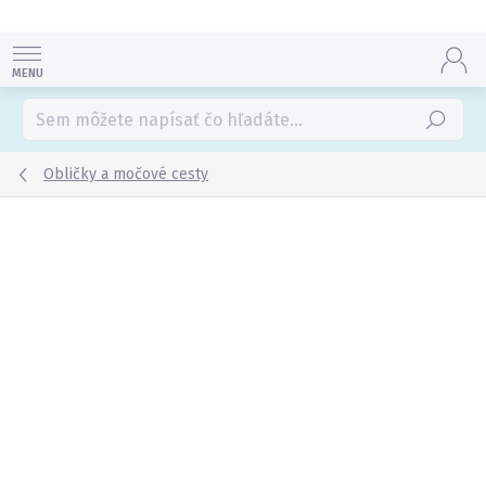
Prejsť
na
obsah
Hľadať
Obličky a močové cesty