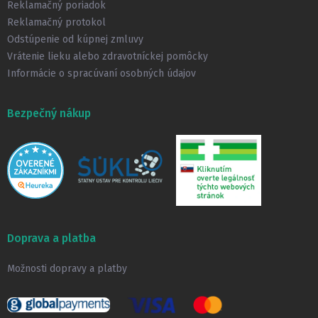
e
Reklamačný poriadok
Reklamačný protokol
Odstúpenie od kúpnej zmluvy
Vrátenie lieku alebo zdravotníckej pomôcky
Informácie o spracúvaní osobných údajov
Bezpečný nákup
Doprava a platba
Možnosti dopravy a platby