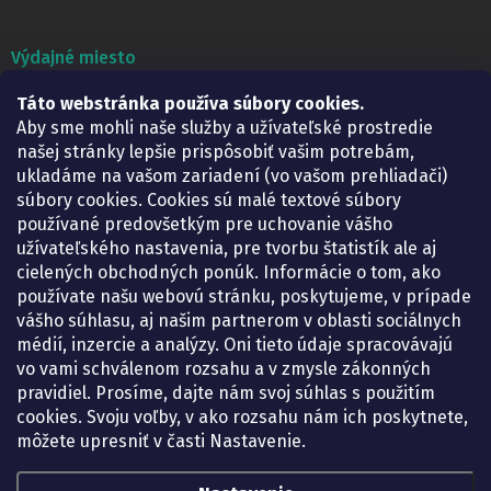
Výdajné miesto
Lekáreň ADONAI
Táto webstránka používa súbory cookies.
Košice – Smetanova 2
Aby sme mohli naše služby a užívateľské prostredie
Pondelok:
07.30 – 15.30 h.
našej stránky lepšie prispôsobiť vašim potrebám,
Utorok:
07.30 – 16.00 h.
ukladáme na vašom zariadení (vo vašom prehliadači)
Streda:
07.30 – 16.00 h.
súbory cookies. Cookies sú malé textové súbory
Štvrtok:
07.30 – 15.30 h.
používané predovšetkým pre uchovanie vášho
Piatok:
07.30 – 15.30 h.
užívateľského nastavenia, pre tvorbu štatistík ale aj
cielených obchodných ponúk. Informácie o tom, ako
KONTAKT
používate našu webovú stránku, poskytujeme, v prípade
vášho súhlasu, aj našim partnerom v oblasti sociálnych
eshop
@
lekarenadonai.sk
médií, inzercie a analýzy. Oni tieto údaje spracovávajú
+421 948 203 203
vo vami schválenom rozsahu a v zmysle zákonných
pravidiel. Prosíme, dajte nám svoj súhlas s použitím
Nájdete nás na Facebooku.
cookies. Svoju voľby, v ako rozsahu nám ich poskytnete,
lekarenadonai/
môžete upresniť v časti Nastavenie.