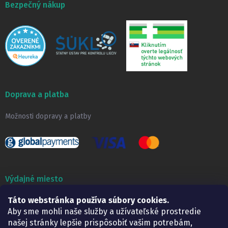
Bezpečný nákup
Doprava a platba
Možnosti dopravy a platby
Výdajné miesto
Lekáreň ADONAI
Táto webstránka používa súbory cookies.
Košice – Smetanova 2
Aby sme mohli naše služby a užívateľské prostredie
Pondelok:
07.30 – 15.30 h.
našej stránky lepšie prispôsobiť vašim potrebám,