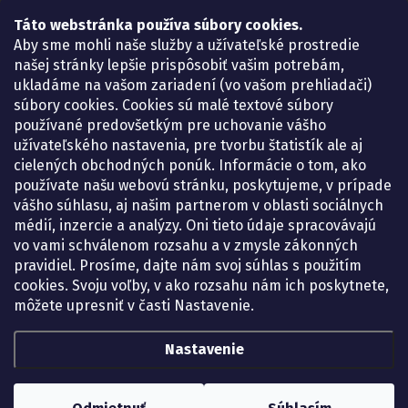
Táto webstránka používa súbory cookies.
Lekáreň ADONAI
Košice – Smetanova 2
Aby sme mohli naše služby a užívateľské prostredie
Pondelok:
07.30 – 15.30 h.
našej stránky lepšie prispôsobiť vašim potrebám,
Utorok:
07.30 – 16.00 h.
ukladáme na vašom zariadení (vo vašom prehliadači)
Streda:
07.30 – 16.00 h.
súbory cookies. Cookies sú malé textové súbory
Štvrtok:
07.30 – 15.30 h.
používané predovšetkým pre uchovanie vášho
Piatok:
07.30 – 15.30 h.
užívateľského nastavenia, pre tvorbu štatistík ale aj
cielených obchodných ponúk. Informácie o tom, ako
KONTAKT
používate našu webovú stránku, poskytujeme, v prípade
vášho súhlasu, aj našim partnerom v oblasti sociálnych
eshop
@
lekarenadonai.sk
médií, inzercie a analýzy. Oni tieto údaje spracovávajú
+421 948 203 203
vo vami schválenom rozsahu a v zmysle zákonných
pravidiel. Prosíme, dajte nám svoj súhlas s použitím
Nájdete nás na Facebooku.
cookies. Svoju voľby, v ako rozsahu nám ich poskytnete,
lekarenadonai/
môžete upresniť v časti Nastavenie.
Nastavenie
Copyright 2026
Lekáreň ADONAI – online lekáreň
. Všetky práva vyhradené.
Upraviť nastavenie cookies