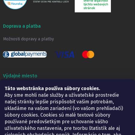
Doprava a platba
Možnosti dopravy a platby
Výdajné miesto
Táto webstránka používa súbory cookies.
Lekáreň ADONAI
Košice – Smetanova 2
Aby sme mohli naše služby a užívateľské prostredie
Pondelok:
07.30 – 15.30 h.
našej stránky lepšie prispôsobiť vašim potrebám,
Utorok:
07.30 – 16.00 h.
ukladáme na vašom zariadení (vo vašom prehliadači)
Streda:
07.30 – 16.00 h.
súbory cookies. Cookies sú malé textové súbory
Štvrtok:
07.30 – 15.30 h.
používané predovšetkým pre uchovanie vášho
Piatok:
07.30 – 15.30 h.
užívateľského nastavenia, pre tvorbu štatistík ale aj
cielených obchodných ponúk. Informácie o tom, ako