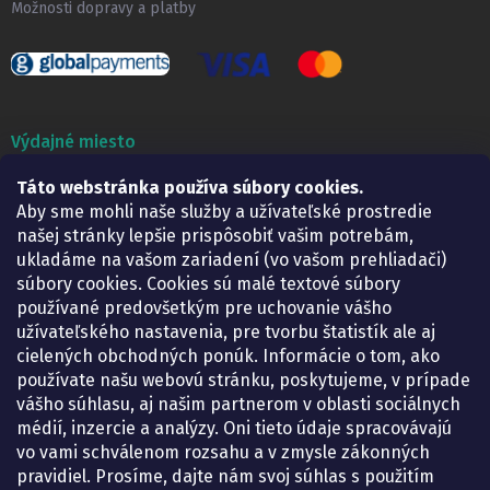
Možnosti dopravy a platby
Výdajné miesto
Táto webstránka používa súbory cookies.
Lekáreň ADONAI
Košice – Smetanova 2
Aby sme mohli naše služby a užívateľské prostredie
Pondelok:
07.30 – 15.30 h.
našej stránky lepšie prispôsobiť vašim potrebám,
Utorok:
07.30 – 16.00 h.
ukladáme na vašom zariadení (vo vašom prehliadači)
Streda:
07.30 – 16.00 h.
súbory cookies. Cookies sú malé textové súbory
Štvrtok:
07.30 – 15.30 h.
používané predovšetkým pre uchovanie vášho
Piatok:
07.30 – 15.30 h.
užívateľského nastavenia, pre tvorbu štatistík ale aj
cielených obchodných ponúk. Informácie o tom, ako
KONTAKT
používate našu webovú stránku, poskytujeme, v prípade
vášho súhlasu, aj našim partnerom v oblasti sociálnych
eshop
@
lekarenadonai.sk
médií, inzercie a analýzy. Oni tieto údaje spracovávajú
+421 948 203 203
vo vami schválenom rozsahu a v zmysle zákonných
pravidiel. Prosíme, dajte nám svoj súhlas s použitím
Nájdete nás na Facebooku.