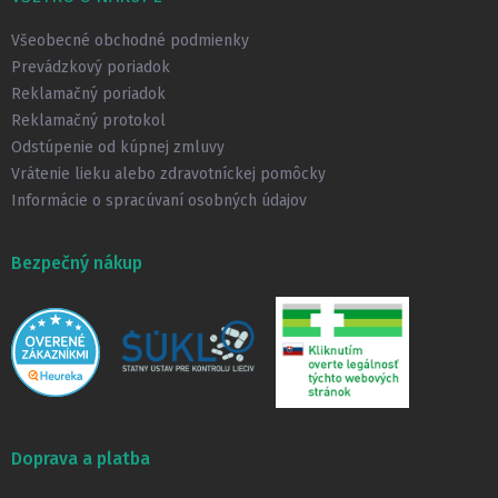
ä
t
Všeobecné obchodné podmienky
i
Prevádzkový poriadok
e
Reklamačný poriadok
Reklamačný protokol
Odstúpenie od kúpnej zmluvy
Vrátenie lieku alebo zdravotníckej pomôcky
Informácie o spracúvaní osobných údajov
Bezpečný nákup
Doprava a platba