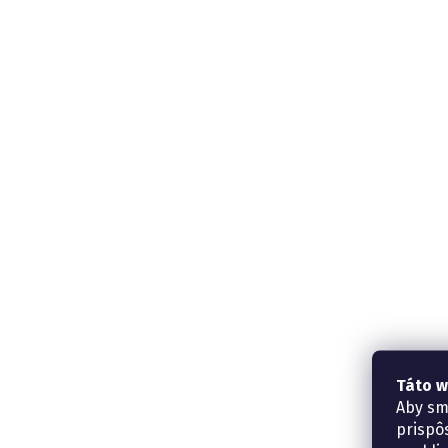
Táto w
Aby sm
prispô