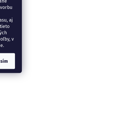
vané
tvorbu
su, aj
tieto
ných
oľby, v
e.
asím