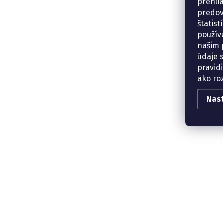
prehli
predov
štatis
použív
našim p
údaje 
pravidi
ako ro
Nas