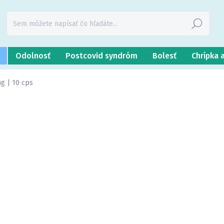
Hľadať
Odolnosť
Postcovid syndróm
Bolesť
Chrípka 
g | 10 cps