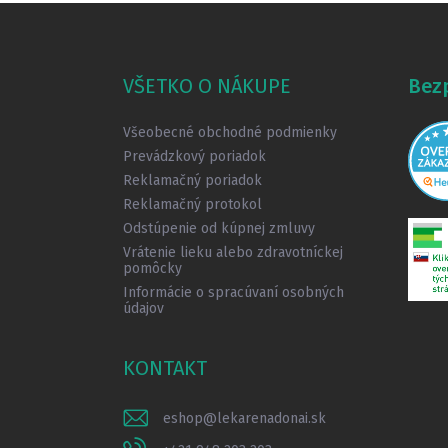
Z
á
p
ä
VŠETKO O NÁKUPE
Bez
t
i
Všeobecné obchodné podmienky
e
Prevádzkový poriadok
Reklamačný poriadok
Reklamačný protokol
Odstúpenie od kúpnej zmluvy
Vrátenie lieku alebo zdravotníckej
pomôcky
Informácie o spracúvaní osobných
údajov
KONTAKT
eshop
@
lekarenadonai.sk