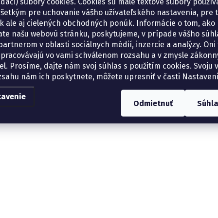
adači) súbory cookies. Cookies sú malé textové súbory použí
šetkým pre uchovanie vášho užívateľského nastavenia, pre 
tík ale aj cielených obchodných ponúk. Informácie o tom, ako
ate našu webovú stránku, poskytujeme, v prípade vášho súhla
artnerom v oblasti sociálnych médií, inzercie a analýzy. Oni 
spracovávajú vo vami schválenom rozsahu a v zmysle zákon
el. Prosíme, dajte nám svoj súhlas s použitím cookies. Svoju v
zsahu nám ich poskytnete, môžete upresniť v časti Nastaveni
tavenie
Odmietnuť
Súhl