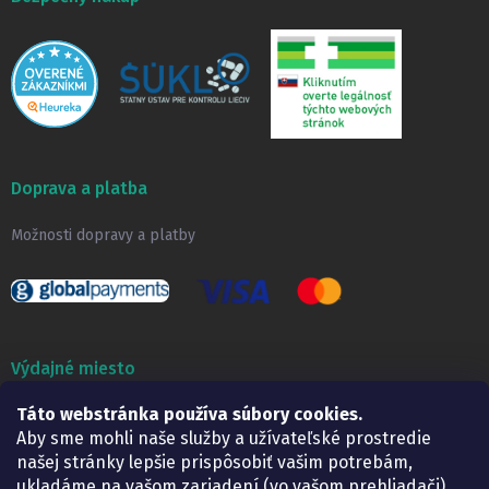
Doprava a platba
Možnosti dopravy a platby
Výdajné miesto
Lekáreň ADONAI
Táto webstránka používa súbory cookies.
Košice – Smetanova 2
Aby sme mohli naše služby a užívateľské prostredie
Pondelok:
07.30 – 15.30 h.
našej stránky lepšie prispôsobiť vašim potrebám,
Utorok:
07.30 – 16.00 h.
ukladáme na vašom zariadení (vo vašom prehliadači)