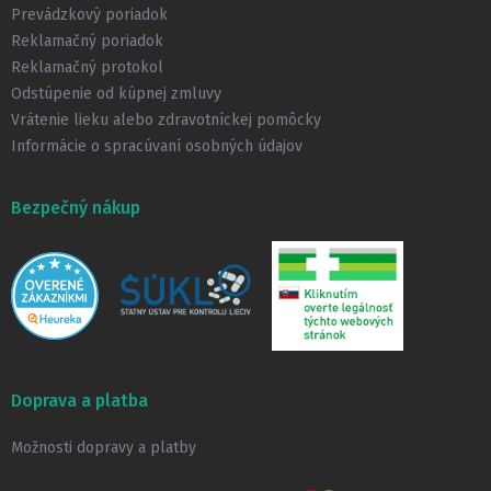
i
Prevádzkový poriadok
e
Reklamačný poriadok
Reklamačný protokol
Odstúpenie od kúpnej zmluvy
Vrátenie lieku alebo zdravotníckej pomôcky
Informácie o spracúvaní osobných údajov
Bezpečný nákup
Doprava a platba
Možnosti dopravy a platby