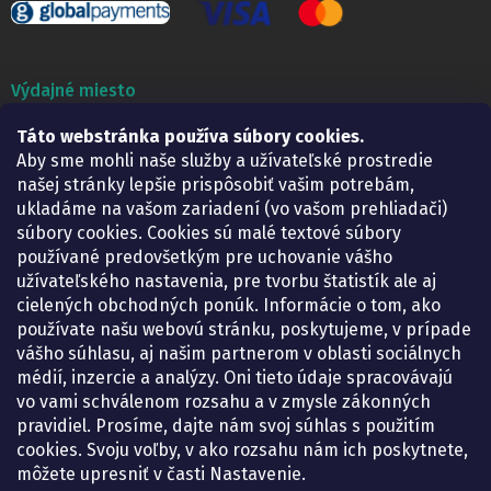
Výdajné miesto
Táto webstránka používa súbory cookies.
Lekáreň ADONAI
Košice – Smetanova 2
Aby sme mohli naše služby a užívateľské prostredie
Pondelok:
07.30 – 15.30 h.
našej stránky lepšie prispôsobiť vašim potrebám,
Utorok:
07.30 – 16.00 h.
ukladáme na vašom zariadení (vo vašom prehliadači)
Streda:
07.30 – 16.00 h.
súbory cookies. Cookies sú malé textové súbory
Štvrtok:
07.30 – 15.30 h.
používané predovšetkým pre uchovanie vášho
Piatok:
07.30 – 15.30 h.
užívateľského nastavenia, pre tvorbu štatistík ale aj
cielených obchodných ponúk. Informácie o tom, ako
KONTAKT
používate našu webovú stránku, poskytujeme, v prípade
vášho súhlasu, aj našim partnerom v oblasti sociálnych
eshop
@
lekarenadonai.sk
médií, inzercie a analýzy. Oni tieto údaje spracovávajú
+421 948 203 203
vo vami schválenom rozsahu a v zmysle zákonných
pravidiel. Prosíme, dajte nám svoj súhlas s použitím
Nájdete nás na Facebooku.
cookies. Svoju voľby, v ako rozsahu nám ich poskytnete,
lekarenadonai/
môžete upresniť v časti Nastavenie.