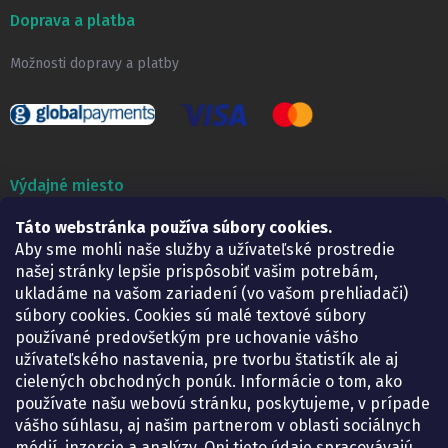
Doprava a platba
Možnosti dopravy a platby
Výdajné miesto
Táto webstránka používa súbory cookies.
Lekáreň ADONAI
Košice – Smetanova 2
Aby sme mohli naše služby a užívateľské prostredie
Pondelok:
07.30 – 15.30 h.
našej stránky lepšie prispôsobiť vašim potrebám,
Utorok:
07.30 – 16.00 h.
ukladáme na vašom zariadení (vo vašom prehliadači)
Streda:
07.30 – 16.00 h.
súbory cookies. Cookies sú malé textové súbory
Štvrtok:
07.30 – 15.30 h.
používané predovšetkým pre uchovanie vášho
Piatok:
07.30 – 15.30 h.
užívateľského nastavenia, pre tvorbu štatistík ale aj
cielených obchodných ponúk. Informácie o tom, ako
KONTAKT
používate našu webovú stránku, poskytujeme, v prípade
vášho súhlasu, aj našim partnerom v oblasti sociálnych
eshop
@
lekarenadonai.sk
médií, inzercie a analýzy. Oni tieto údaje spracovávajú