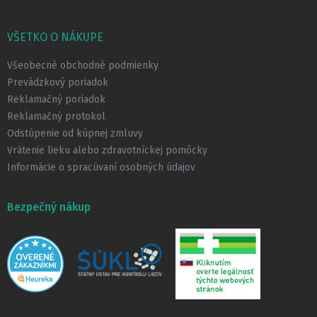
Z
á
p
VŠETKO O NÁKUPE
ä
t
Všeobecné obchodné podmienky
i
Prevádzkový poriadok
e
Reklamačný poriadok
Reklamačný protokol
Odstúpenie od kúpnej zmluvy
Vrátenie lieku alebo zdravotníckej pomôcky
Informácie o spracúvaní osobných údajov
Bezpečný nákup