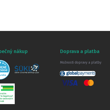
pečný nákup
Doprava a platba
Možnosti dopravy a platby