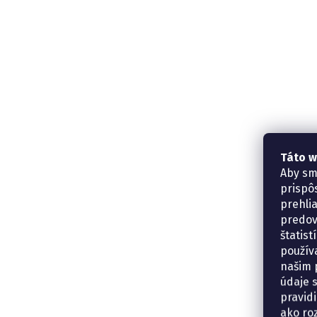
Táto w
Aby sm
prispô
prehli
predov
štatis
použív
našim p
údaje 
pravidi
ako ro