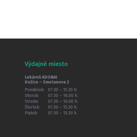
Výdajné miesto
Lekáreň ADONAI
Košice – Smetanova 2
Pondelok:
07.30 – 15.30 h.
Utorok:
07.30 – 16.00 h.
Streda:
07.30 – 16.00 h.
Štvrtok:
07.30 – 15.30 h.
Piatok:
07.30 – 15.30 h.