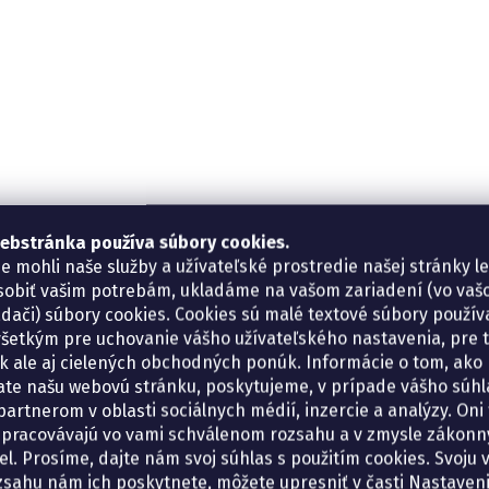
ebstránka používa súbory cookies.
e mohli naše služby a užívateľské prostredie našej stránky l
sobiť vašim potrebám, ukladáme na vašom zariadení (vo va
adači) súbory cookies. Cookies sú malé textové súbory použí
šetkým pre uchovanie vášho užívateľského nastavenia, pre 
tík ale aj cielených obchodných ponúk. Informácie o tom, ako
ate našu webovú stránku, poskytujeme, v prípade vášho súhla
artnerom v oblasti sociálnych médií, inzercie a analýzy. Oni 
spracovávajú vo vami schválenom rozsahu a v zmysle zákon
el. Prosíme, dajte nám svoj súhlas s použitím cookies. Svoju v
zsahu nám ich poskytnete, môžete upresniť v časti Nastaveni