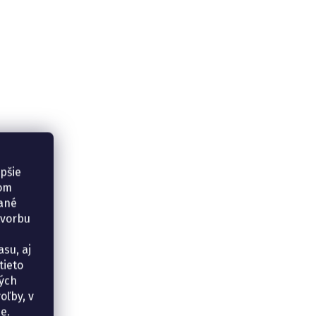
epšie
šom
vané
tvorbu
su, aj
tieto
ných
oľby, v
e.