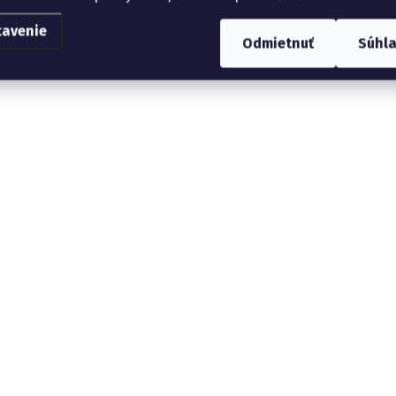
tavenie
Odmietnuť
Súhl