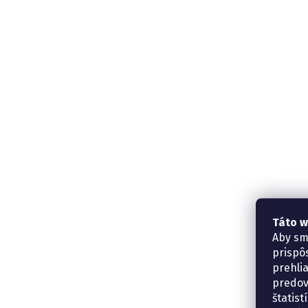
Táto w
Aby sm
prispô
prehli
predov
štatis