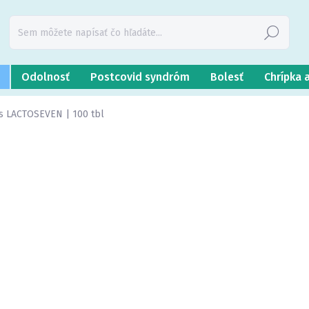
Hľadať
Odolnosť
Postcovid syndróm
Bolesť
Chrípka 
ns LACTOSEVEN | 100 tbl