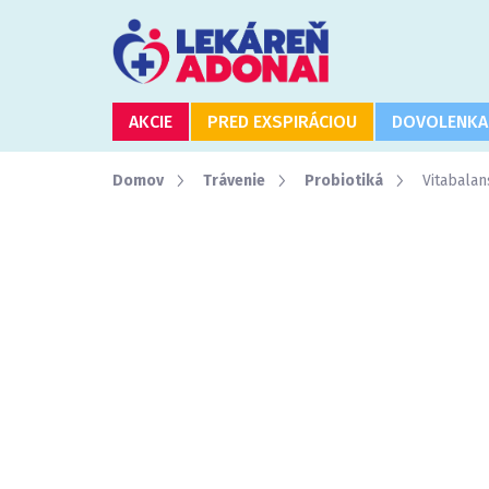
Prejsť
na
obsah
AKCIE
PRED EXSPIRÁCIOU
DOVOLENKA
Domov
Trávenie
Probiotiká
Vitabala