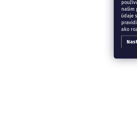
použív
našim p
údaje 
pravidi
ako ro
Nas