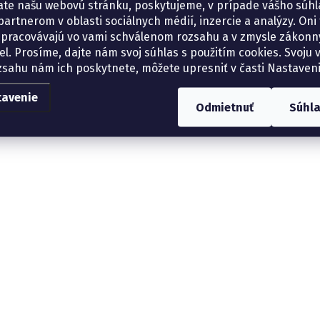
ate našu webovú stránku, poskytujeme, v prípade vášho súhla
artnerom v oblasti sociálnych médií, inzercie a analýzy. Oni 
spracovávajú vo vami schválenom rozsahu a v zmysle zákon
el. Prosíme, dajte nám svoj súhlas s použitím cookies. Svoju v
zsahu nám ich poskytnete, môžete upresniť v časti Nastaveni
tavenie
Odmietnuť
Súhl