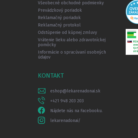
Všeobecné obchodné podmienky
e
Prevádzkový poriadok
Reklamačný poriadok
Reklamačný protokol
Odstúpenie od kúpnej zmluvy
Vrátenie lieku alebo zdravotníckej
pomôcky
Informácie o spracúvaní osobných
údajov
KONTAKT
eshop
@
lekarenadonai.sk
+421 948 203 203
Nájdete nás na Facebooku.
lekarenadonai/