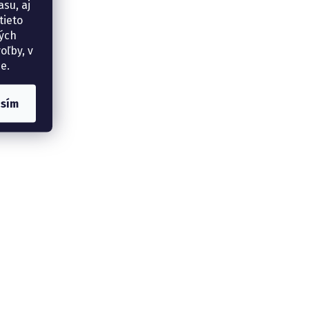
su, aj
tieto
ných
oľby, v
e.
asím