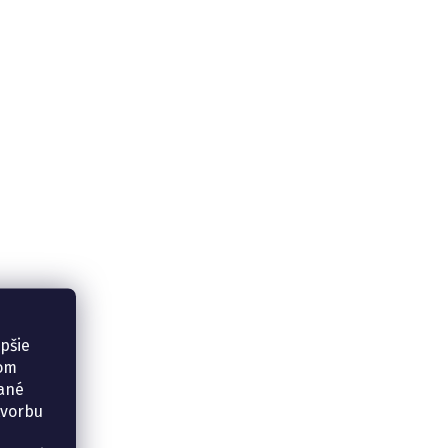
epšie
šom
vané
tvorbu