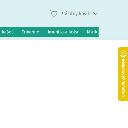
Prázdny košík
Nákupný
košík
a kašeľ
Trávenie
Imunita a koža
Matka a dieťa
P