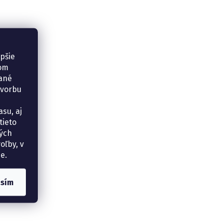
epšie
šom
vané
tvorbu
su, aj
tieto
ných
oľby, v
e.
asím