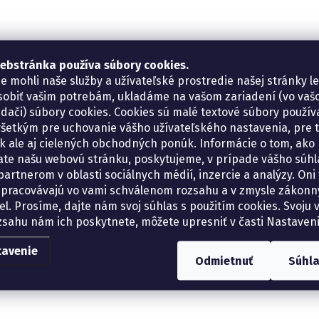
ebstránka používa súbory cookies.
e mohli naše služby a užívateľské prostredie našej stránky l
sobiť vašim potrebám, ukladáme na vašom zariadení (vo va
adači) súbory cookies. Cookies sú malé textové súbory použí
šetkým pre uchovanie vášho užívateľského nastavenia, pre 
tík ale aj cielených obchodných ponúk. Informácie o tom, ako
ate našu webovú stránku, poskytujeme, v prípade vášho súhla
artnerom v oblasti sociálnych médií, inzercie a analýzy. Oni 
spracovávajú vo vami schválenom rozsahu a v zmysle zákon
el. Prosíme, dajte nám svoj súhlas s použitím cookies. Svoju v
zsahu nám ich poskytnete, môžete upresniť v časti Nastaveni
tavenie
Odmietnuť
Súhl