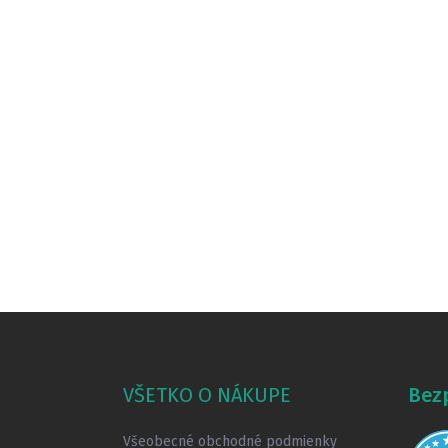
Z
á
p
ä
VŠETKO O NÁKUPE
Bez
t
i
Všeobecné obchodné podmienky