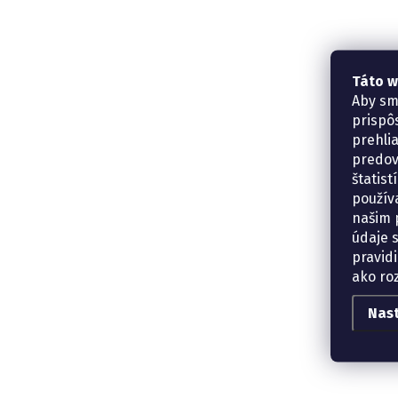
Táto w
Aby sm
prispô
prehli
predov
štatis
použív
našim p
údaje 
pravidi
ako ro
Nas