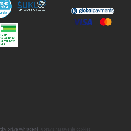
etky práva vyhradené.
Upraviť nastavenie cookies