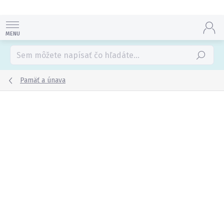
Prejsť
na
obsah
Hľadať
Pamäť a únava