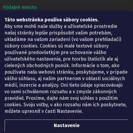
Výdajné miesto
Lekáreň ADONAI
Táto webstránka používa súbory cookies.
Košice – Smetanova 2
Aby sme mohli naše služby a užívateľské prostredie
Pondelok:
07.30 – 15.30 h.
našej stránky lepšie prispôsobiť vašim potrebám,
Utorok:
07.30 – 16.00 h.
ukladáme na vašom zariadení (vo vašom prehliadači)
Streda:
07.30 – 16.00 h.
súbory cookies. Cookies sú malé textové súbory
Štvrtok:
07.30 – 15.30 h.
používané predovšetkým pre uchovanie vášho
Piatok:
07.30 – 15.30 h.
užívateľského nastavenia, pre tvorbu štatistík ale aj
cielených obchodných ponúk. Informácie o tom, ako
KONTAKT
používate našu webovú stránku, poskytujeme, v prípade
vášho súhlasu, aj našim partnerom v oblasti sociálnych
eshop
@
lekarenadonai.sk
médií, inzercie a analýzy. Oni tieto údaje spracovávajú
+421 948 203 203
vo vami schválenom rozsahu a v zmysle zákonných
pravidiel. Prosíme, dajte nám svoj súhlas s použitím
Nájdete nás na Facebooku.
cookies. Svoju voľby, v ako rozsahu nám ich poskytnete,
lekarenadonai/
môžete upresniť v časti Nastavenie.
Nastavenie