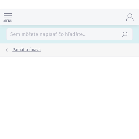
Prejsť
na
obsah
Hľadať
Pamäť a únava