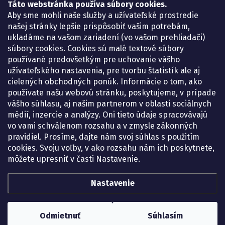
Táto webstránka používa súbory cookies.
Lekáreň ADONAI
Košice – Smetanova 2
Aby sme mohli naše služby a užívateľské prostredie
Pondelok:
07.30 – 15.30 h.
našej stránky lepšie prispôsobiť vašim potrebám,
Utorok:
07.30 – 16.00 h.
ukladáme na vašom zariadení (vo vašom prehliadači)
Streda:
07.30 – 16.00 h.
súbory cookies. Cookies sú malé textové súbory
Štvrtok:
07.30 – 15.30 h.
používané predovšetkým pre uchovanie vášho
Piatok:
07.30 – 15.30 h.
užívateľského nastavenia, pre tvorbu štatistík ale aj
cielených obchodných ponúk. Informácie o tom, ako
KONTAKT
používate našu webovú stránku, poskytujeme, v prípade
vášho súhlasu, aj našim partnerom v oblasti sociálnych
eshop
@
lekarenadonai.sk
médií, inzercie a analýzy. Oni tieto údaje spracovávajú
+421 948 203 203
vo vami schválenom rozsahu a v zmysle zákonných
pravidiel. Prosíme, dajte nám svoj súhlas s použitím
Nájdete nás na Facebooku.
cookies. Svoju voľby, v ako rozsahu nám ich poskytnete,
lekarenadonai/
môžete upresniť v časti Nastavenie.
Nastavenie
Copyright 2026
Lekáreň ADONAI – online lekáreň
. Všetky práva vyhradené.
Upraviť nastavenie cookies
Odmietnuť
Súhlasím