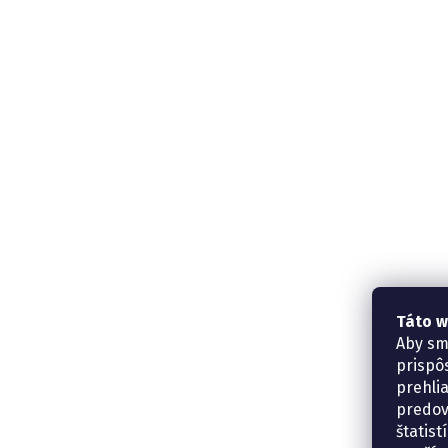
Táto w
Aby sm
prispô
prehli
predov
štatis