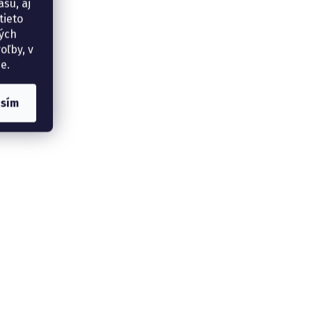
su, aj
tieto
ných
oľby, v
e.
asím