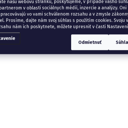
ate našu webovú stránku, poskytujeme, v prípade vášho súhla
artnerom v oblasti sociálnych médií, inzercie a analýzy. Oni 
spracovávajú vo vami schválenom rozsahu a v zmysle zákon
el. Prosíme, dajte nám svoj súhlas s použitím cookies. Svoju v
zsahu nám ich poskytnete, môžete upresniť v časti Nastaveni
tavenie
Odmietnuť
Súhl