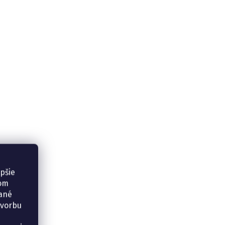
epšie
šom
vané
tvorbu