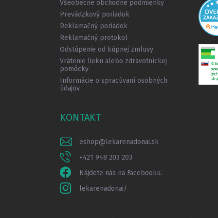
Všeobecné obchodné podmienky
e
Prevádzkový poriadok
Reklamačný poriadok
Reklamačný protokol
Odstúpenie od kúpnej zmluvy
Vrátenie lieku alebo zdravotníckej
pomôcky
Informácie o spracúvaní osobných
údajov
KONTAKT
eshop
@
lekarenadonai.sk
+421 948 203 203
Nájdete nás na Facebooku.
lekarenadonai/