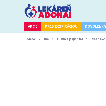
Prejsť
na
obsah
AKCIE
PRED EXSPIRÁCIOU
DOVOLENKA
Domov
Iné
Hlava a psychika
Nespavos