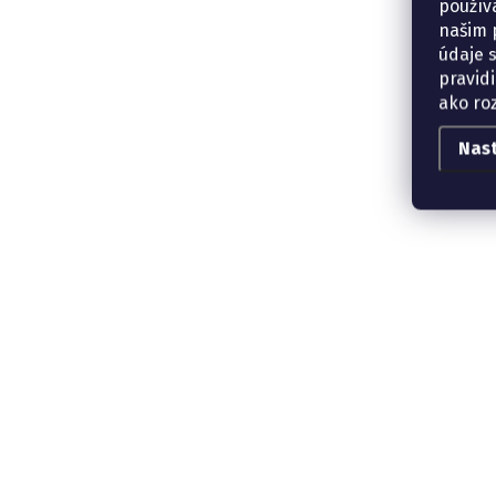
použív
našim p
údaje 
pravidi
ako ro
Nas