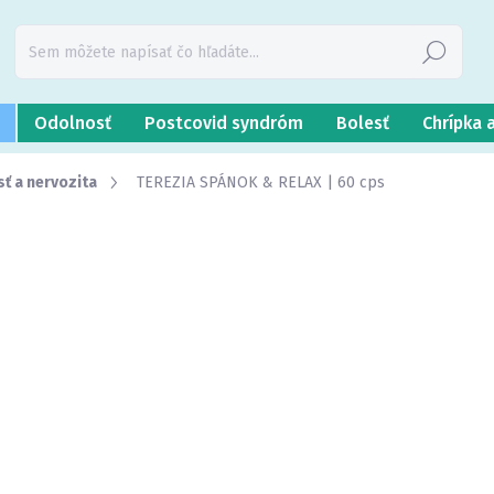
Hľadať
Odolnosť
Postcovid syndróm
Bolesť
Chrípka 
ť a nervozita
TEREZIA SPÁNOK & RELAX | 60 cps