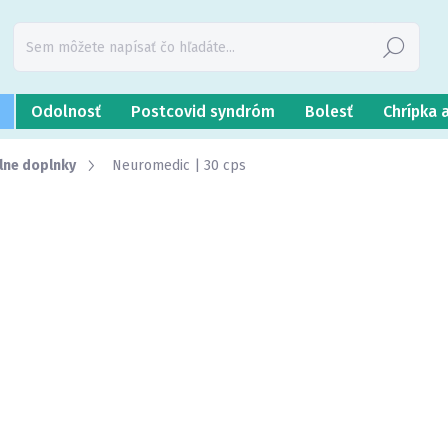
Hľadať
Odolnosť
Postcovid syndróm
Bolesť
Chrípka 
lne doplnky
Neuromedic | 30 cps