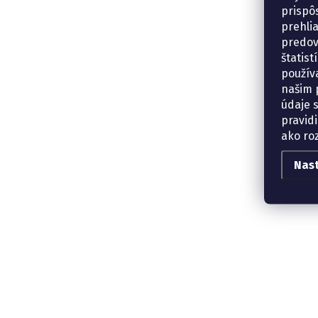
prispô
prehli
predov
štatis
použív
našim p
údaje 
pravidi
ako ro
Nas