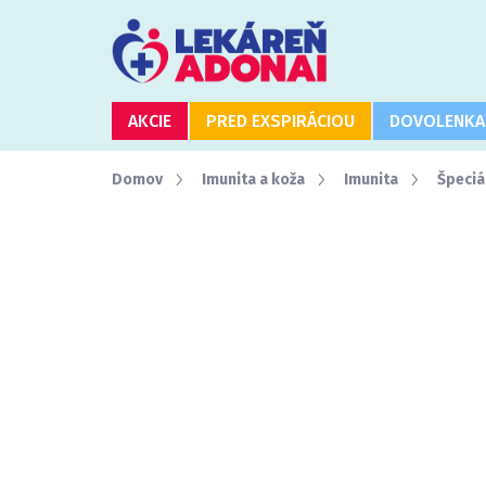
Prejsť
na
obsah
AKCIE
PRED EXSPIRÁCIOU
DOVOLENKA
Domov
Imunita a koža
Imunita
Špeciá