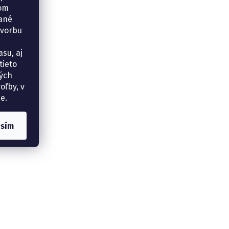
šom
vané
tvorbu
su, aj
tieto
ných
oľby, v
e.
asím