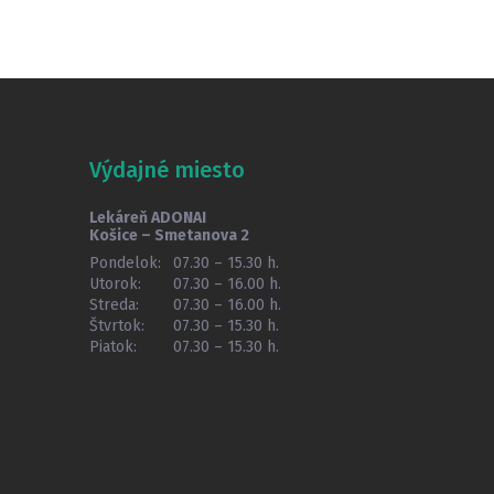
Výdajné miesto
Lekáreň ADONAI
Košice – Smetanova 2
Pondelok:
07.30 – 15.30 h.
Utorok:
07.30 – 16.00 h.
Streda:
07.30 – 16.00 h.
Štvrtok:
07.30 – 15.30 h.
Piatok:
07.30 – 15.30 h.