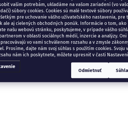
sobiť vašim potrebám, ukladáme na vašom zariadení (vo va
adači) súbory cookies. Cookies sú malé textové súbory použí
šetkým pre uchovanie vášho užívateľského nastavenia, pre 
tík ale aj cielených obchodných ponúk. Informácie o tom, ako
ate našu webovú stránku, poskytujeme, v prípade vášho súhla
artnerom v oblasti sociálnych médií, inzercie a analýzy. Oni 
spracovávajú vo vami schválenom rozsahu a v zmysle zákon
el. Prosíme, dajte nám svoj súhlas s použitím cookies. Svoju v
zsahu nám ich poskytnete, môžete upresniť v časti Nastaveni
tavenie
Odmietnuť
Súhl