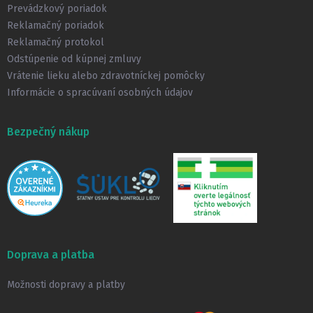
i
Prevádzkový poriadok
e
Reklamačný poriadok
Reklamačný protokol
Odstúpenie od kúpnej zmluvy
Vrátenie lieku alebo zdravotníckej pomôcky
Informácie o spracúvaní osobných údajov
Bezpečný nákup
Doprava a platba
Možnosti dopravy a platby