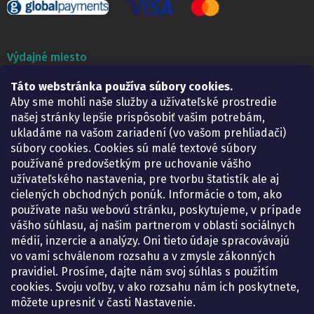
Výdajné miesto
Táto webstránka používa súbory cookies.
Lekáreň ADONAI
Košice – Smetanova 2
Aby sme mohli naše služby a užívateľské prostredie
Pondelok:
07.30 – 15.30 h.
našej stránky lepšie prispôsobiť vašim potrebám,
Utorok:
07.30 – 16.00 h.
ukladáme na vašom zariadení (vo vašom prehliadači)
Streda:
07.30 – 16.00 h.
súbory cookies. Cookies sú malé textové súbory
Štvrtok:
07.30 – 15.30 h.
používané predovšetkým pre uchovanie vášho
Piatok:
07.30 – 15.30 h.
užívateľského nastavenia, pre tvorbu štatistík ale aj
cielených obchodných ponúk. Informácie o tom, ako
KONTAKT
používate našu webovú stránku, poskytujeme, v prípade
vášho súhlasu, aj našim partnerom v oblasti sociálnych
eshop
@
lekarenadonai.sk
médií, inzercie a analýzy. Oni tieto údaje spracovávajú
+421 948 203 203
vo vami schválenom rozsahu a v zmysle zákonných
pravidiel. Prosíme, dajte nám svoj súhlas s použitím
Nájdete nás na Facebooku.
cookies. Svoju voľby, v ako rozsahu nám ich poskytnete,
lekarenadonai/
môžete upresniť v časti Nastavenie.