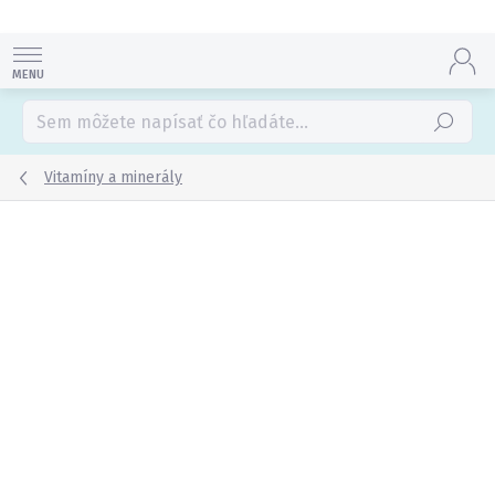
Prejsť
na
obsah
Hľadať
Vitamíny a minerály