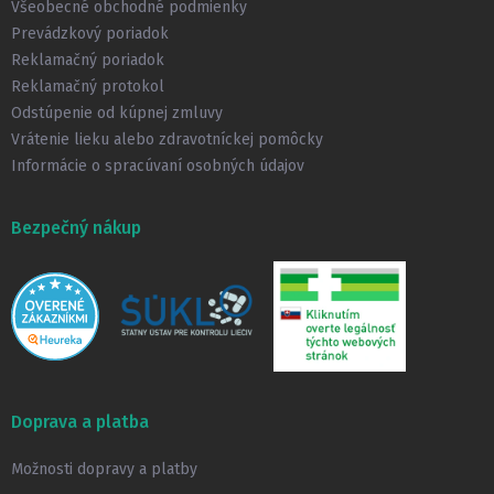
t
Všeobecné obchodné podmienky
i
Prevádzkový poriadok
e
Reklamačný poriadok
Reklamačný protokol
Odstúpenie od kúpnej zmluvy
Vrátenie lieku alebo zdravotníckej pomôcky
Informácie o spracúvaní osobných údajov
Bezpečný nákup
Doprava a platba
Možnosti dopravy a platby