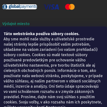
Výdajné miesto
Táto webstránka používa súbory cookies.
Lekáreň ADONAI
Košice – Smetanova 2
Aby sme mohli naše služby a užívateľské prostredie
Pondelok:
07.30 – 15.30 h.
našej stránky lepšie prispôsobiť vašim potrebám,
Utorok:
07.30 – 16.00 h.
ukladáme na vašom zariadení (vo vašom prehliadači)
Streda:
07.30 – 16.00 h.
súbory cookies. Cookies sú malé textové súbory
Štvrtok:
07.30 – 15.30 h.
používané predovšetkým pre uchovanie vášho
Piatok:
07.30 – 15.30 h.
užívateľského nastavenia, pre tvorbu štatistík ale aj
cielených obchodných ponúk. Informácie o tom, ako
KONTAKT
používate našu webovú stránku, poskytujeme, v prípade
vášho súhlasu, aj našim partnerom v oblasti sociálnych
eshop
@
lekarenadonai.sk
médií, inzercie a analýzy. Oni tieto údaje spracovávajú
+421 948 203 203
vo vami schválenom rozsahu a v zmysle zákonných
pravidiel. Prosíme, dajte nám svoj súhlas s použitím
Nájdete nás na Facebooku.
cookies. Svoju voľby, v ako rozsahu nám ich poskytnete,
lekarenadonai/