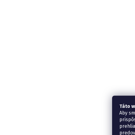
Táto w
Aby sm
prispô
prehli
predov