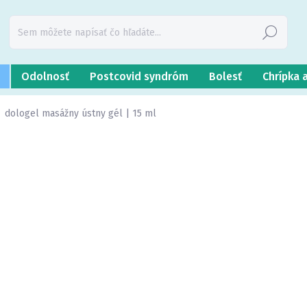
Hľadať
Odolnosť
Postcovid syndróm
Bolesť
Chrípka 
dologel masážny ústny gél | 15 ml