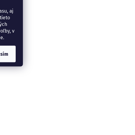
su, aj
tieto
ných
oľby, v
e.
asím