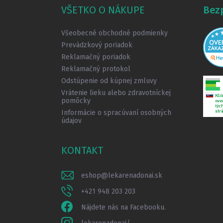
ä
VŠETKO O NÁKUPE
Bez
t
i
Všeobecné obchodné podmienky
e
Prevádzkový poriadok
Reklamačný poriadok
Reklamačný protokol
Odstúpenie od kúpnej zmluvy
Vrátenie lieku alebo zdravotníckej
pomôcky
Informácie o spracúvaní osobných
údajov
KONTAKT
eshop
@
lekarenadonai.sk
+421 948 203 203
Nájdete nás na Facebooku.