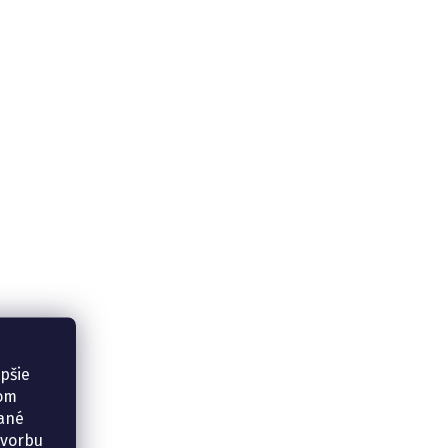
epšie
šom
vané
tvorbu