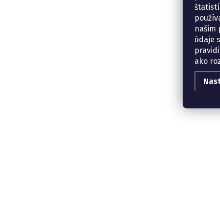
štatis
použív
našim p
údaje 
pravidi
ako ro
Nas