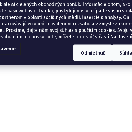
tík ale aj cielených obchodných ponúk. Informácie o tom, ako
ate našu webovú stránku, poskytujeme, v prípade vášho súhla
artnerom v oblasti sociálnych médií, inzercie a analýzy. Oni 
spracovávajú vo vami schválenom rozsahu a v zmysle zákon
el. Prosíme, dajte nám svoj súhlas s použitím cookies. Svoju v
zsahu nám ich poskytnete, môžete upresniť v časti Nastaveni
tavenie
Odmietnuť
Súhl