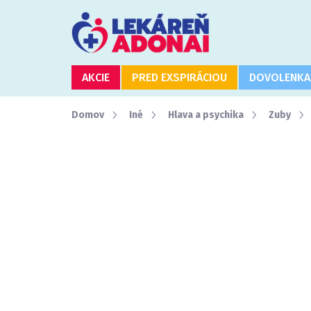
Prejsť
na
obsah
AKCIE
PRED EXSPIRÁCIOU
DOVOLENKA
Domov
Iné
Hlava a psychika
Zuby