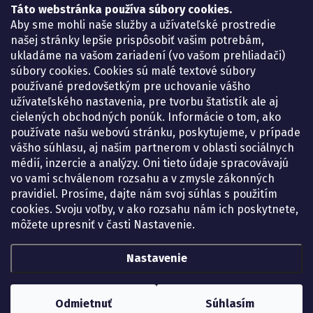
Táto webstránka používa súbory cookies.
Lekáreň ADONAI
Košice – Smetanova 2
Aby sme mohli naše služby a užívateľské prostredie
Pondelok:
07.30 – 15.30 h.
našej stránky lepšie prispôsobiť vašim potrebám,
Utorok:
07.30 – 16.00 h.
ukladáme na vašom zariadení (vo vašom prehliadači)
Streda:
07.30 – 16.00 h.
súbory cookies. Cookies sú malé textové súbory
Štvrtok:
07.30 – 15.30 h.
používané predovšetkým pre uchovanie vášho
Piatok:
07.30 – 15.30 h.
užívateľského nastavenia, pre tvorbu štatistík ale aj
cielených obchodných ponúk. Informácie o tom, ako
KONTAKT
používate našu webovú stránku, poskytujeme, v prípade
vášho súhlasu, aj našim partnerom v oblasti sociálnych
eshop
@
lekarenadonai.sk
médií, inzercie a analýzy. Oni tieto údaje spracovávajú
+421 948 203 203
vo vami schválenom rozsahu a v zmysle zákonných
pravidiel. Prosíme, dajte nám svoj súhlas s použitím
Nájdete nás na Facebooku.
cookies. Svoju voľby, v ako rozsahu nám ich poskytnete,
lekarenadonai/
môžete upresniť v časti Nastavenie.
Nastavenie
Copyright 2026
Lekáreň ADONAI – online lekáreň
. Všetky práva vyhradené.
Upraviť nastavenie cookies
Odmietnuť
Súhlasím