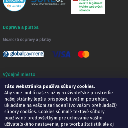
Doprava a platba
Možnosti dopravy a platby
Výdajné miesto
Táto webstránka používa súbory cookies.
Lekáreň ADONAI
Košice – Smetanova 2
Aby sme mohli naše služby a užívateľské prostredie
Pondelok:
07.30 – 15.30 h.
našej stránky lepšie prispôsobiť vašim potrebám,
Utorok:
07.30 – 16.00 h.
ukladáme na vašom zariadení (vo vašom prehliadači)
Streda:
07.30 – 16.00 h.
súbory cookies. Cookies sú malé textové súbory
Štvrtok:
07.30 – 15.30 h.
používané predovšetkým pre uchovanie vášho
Piatok:
07.30 – 15.30 h.
užívateľského nastavenia, pre tvorbu štatistík ale aj