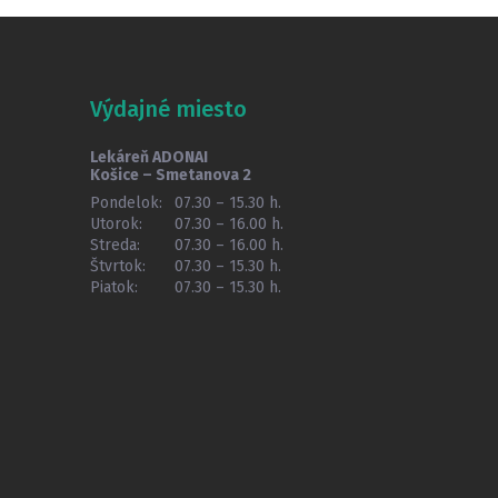
Výdajné miesto
Lekáreň ADONAI
Košice – Smetanova 2
Pondelok:
07.30 – 15.30 h.
Utorok:
07.30 – 16.00 h.
Streda:
07.30 – 16.00 h.
Štvrtok:
07.30 – 15.30 h.
Piatok:
07.30 – 15.30 h.