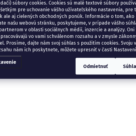
adači) súbory cookies. Cookies sú malé textové súbory použí
šetkým pre uchovanie vášho užívateľského nastavenia, pre 
tík ale aj cielených obchodných ponúk. Informácie o tom, ako
ate našu webovú stránku, poskytujeme, v prípade vášho súhla
artnerom v oblasti sociálnych médií, inzercie a analýzy. Oni 
spracovávajú vo vami schválenom rozsahu a v zmysle zákon
el. Prosíme, dajte nám svoj súhlas s použitím cookies. Svoju v
zsahu nám ich poskytnete, môžete upresniť v časti Nastaveni
tavenie
Odmietnuť
Súhl