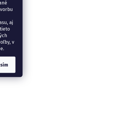
vané
tvorbu
su, aj
tieto
ných
oľby, v
e.
asím