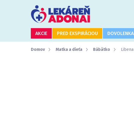
Prejsť
na
obsah
AKCIE
PRED EXSPIRÁCIOU
DOVOLENKA
Domov
Matka a dieťa
Bábätko
Libena