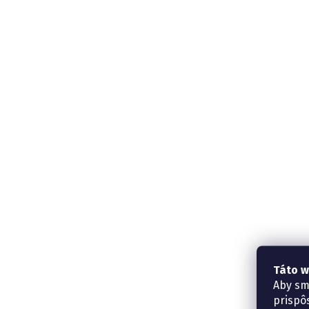
Táto w
Aby sm
prispô