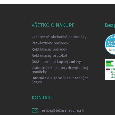
Z
á
p
ä
VŠETKO O NÁKUPE
Bez
t
i
Všeobecné obchodné podmienky
e
Prevádzkový poriadok
Reklamačný poriadok
Reklamačný protokol
Odstúpenie od kúpnej zmluvy
Vrátenie lieku alebo zdravotníckej
pomôcky
Informácie o spracúvaní osobných
údajov
KONTAKT
eshop
@
lekarenadonai.sk