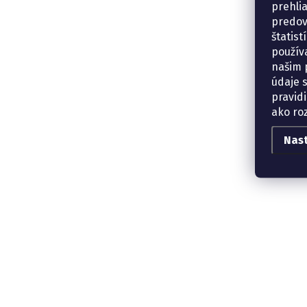
prehli
predov
štatis
použív
našim p
údaje 
pravidi
ako ro
Nas