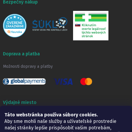
Bezpečný nákup
Doprava a platba
Možnosti dopravy a platby
Výdajné miesto
Táto webstránka používa súbory cookies.
Lekáreň ADONAI
Košice – Smetanova 2
Aby sme mohli naše služby a užívateľské prostredie
Pondelok:
07.30 – 15.30 h.
našej stránky lepšie prispôsobiť vašim potrebám,