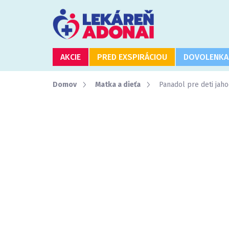
Prejsť
na
obsah
AKCIE
PRED EXSPIRÁCIOU
DOVOLENKA
Domov
Matka a dieťa
Panadol pre deti ja