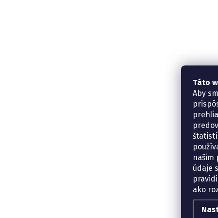
Táto w
Aby sm
prispô
prehli
predov
štatis
použív
našim p
údaje 
pravidi
ako ro
Nas