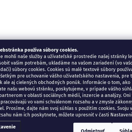
ebstránka používa súbory cookies.
e mohli naše služby a užívateľské prostredie našej stránky l
sobiť vašim potrebám, ukladáme na vašom zariadení (vo va
adači) súbory cookies. Cookies sú malé textové súbory použí
šetkým pre uchovanie vášho užívateľského nastavenia, pre 
tík ale aj cielených obchodných ponúk. Informácie o tom, ako
ate našu webovú stránku, poskytujeme, v prípade vášho súhla
artnerom v oblasti sociálnych médií, inzercie a analýzy. Oni 
spracovávajú vo vami schválenom rozsahu a v zmysle zákon
el. Prosíme, dajte nám svoj súhlas s použitím cookies. Svoju v
zsahu nám ich poskytnete, môžete upresniť v časti Nastaveni
tavenie
Odmietnuť
Súhl