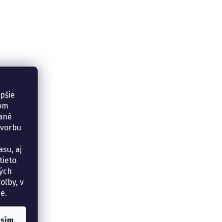
epšie
šom
vané
tvorbu
su, aj
tieto
ných
oľby, v
e.
asím