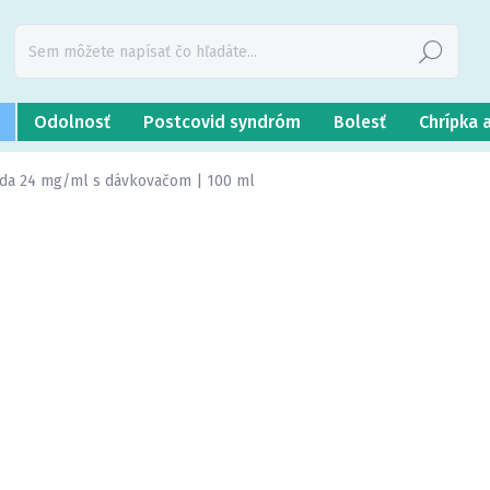
Hľadať
Odolnosť
Postcovid syndróm
Bolesť
Chrípka 
hoda 24 mg/ml s dávkovačom | 100 ml