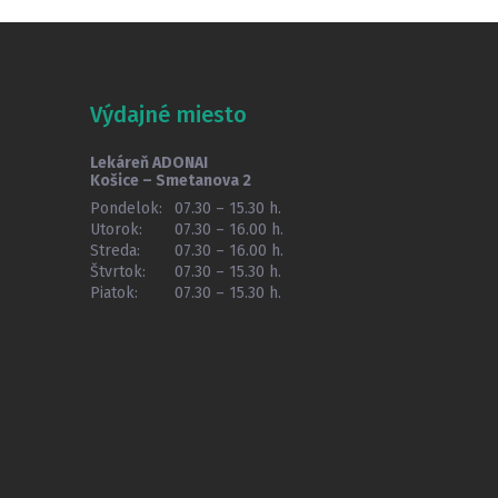
Výdajné miesto
Lekáreň ADONAI
Košice – Smetanova 2
Pondelok:
07.30 – 15.30 h.
Utorok:
07.30 – 16.00 h.
Streda:
07.30 – 16.00 h.
Štvrtok:
07.30 – 15.30 h.
Piatok:
07.30 – 15.30 h.