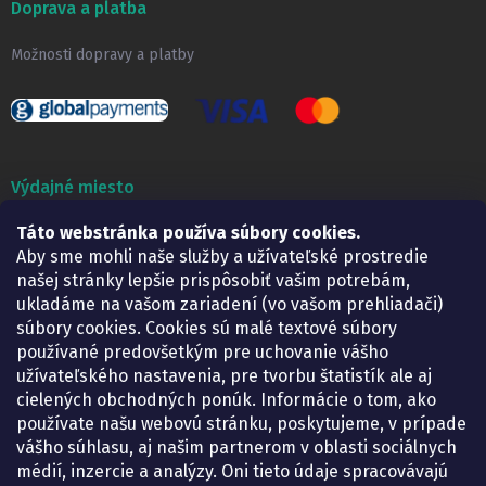
Doprava a platba
Možnosti dopravy a platby
Výdajné miesto
Táto webstránka používa súbory cookies.
Lekáreň ADONAI
Košice – Smetanova 2
Aby sme mohli naše služby a užívateľské prostredie
Pondelok:
07.30 – 15.30 h.
našej stránky lepšie prispôsobiť vašim potrebám,
Utorok:
07.30 – 16.00 h.
ukladáme na vašom zariadení (vo vašom prehliadači)
Streda:
07.30 – 16.00 h.
súbory cookies. Cookies sú malé textové súbory
Štvrtok:
07.30 – 15.30 h.
používané predovšetkým pre uchovanie vášho
Piatok:
07.30 – 15.30 h.
užívateľského nastavenia, pre tvorbu štatistík ale aj
cielených obchodných ponúk. Informácie o tom, ako
KONTAKT
používate našu webovú stránku, poskytujeme, v prípade
vášho súhlasu, aj našim partnerom v oblasti sociálnych
eshop
@
lekarenadonai.sk
médií, inzercie a analýzy. Oni tieto údaje spracovávajú
+421 948 203 203