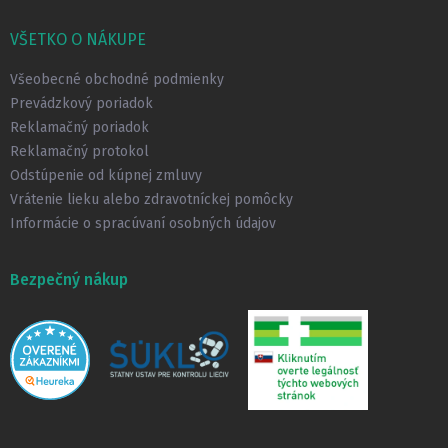
á
p
VŠETKO O NÁKUPE
ä
t
Všeobecné obchodné podmienky
i
Prevádzkový poriadok
e
Reklamačný poriadok
Reklamačný protokol
Odstúpenie od kúpnej zmluvy
Vrátenie lieku alebo zdravotníckej pomôcky
Informácie o spracúvaní osobných údajov
Bezpečný nákup