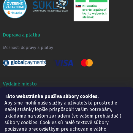
Doprava a platba
Možnosti dopravy a platby
Výdajné miesto
Lekáreň ADONAI
Táto webstránka používa súbory cookies.
Košice – Smetanova 2
Aby sme mohli naše služby a užívateľské prostredie
Pondelok:
07.30 – 15.30 h.
našej stránky lepšie prispôsobiť vašim potrebám,
Utorok:
07.30 – 16.00 h.
ukladáme na vašom zariadení (vo vašom prehliadači)
Streda:
07.30 – 16.00 h.
súbory cookies. Cookies sú malé textové súbory
Štvrtok:
07.30 – 15.30 h.
používané predovšetkým pre uchovanie vášho
Piatok:
07.30 – 15.30 h.