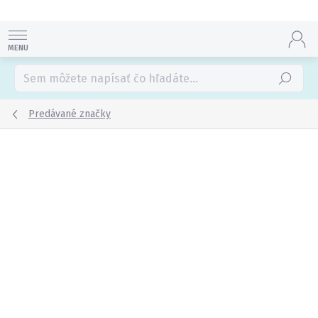
Prejsť
na
obsah
Hľadať
Predávané značky