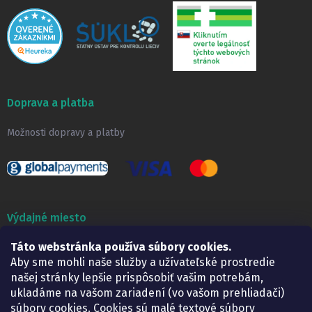
Doprava a platba
Možnosti dopravy a platby
Výdajné miesto
Táto webstránka používa súbory cookies.
Lekáreň ADONAI
Košice – Smetanova 2
Aby sme mohli naše služby a užívateľské prostredie
Pondelok:
07.30 – 15.30 h.
našej stránky lepšie prispôsobiť vašim potrebám,
Utorok:
07.30 – 16.00 h.
ukladáme na vašom zariadení (vo vašom prehliadači)
Streda:
07.30 – 16.00 h.
súbory cookies. Cookies sú malé textové súbory