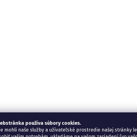
ebstránka používa súbory cookies.
e mohli naše služby a užívateľské prostredie našej stránky l
sobiť vašim potrebám, ukladáme na vašom zariadení (vo va