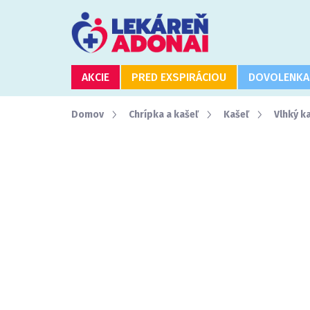
Prejsť
na
obsah
AKCIE
PRED EXSPIRÁCIOU
DOVOLENKA
Domov
Chrípka a kašeľ
Kašeľ
Vlhký k