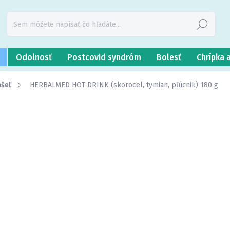
Hľadať
Odolnosť
Postcovid syndróm
Bolesť
Chrípka 
ašeľ
HERBALMED HOT DRINK (skorocel, tymian, pľúcnik) 180 g