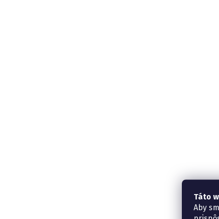
Táto w
Aby sm
prispô