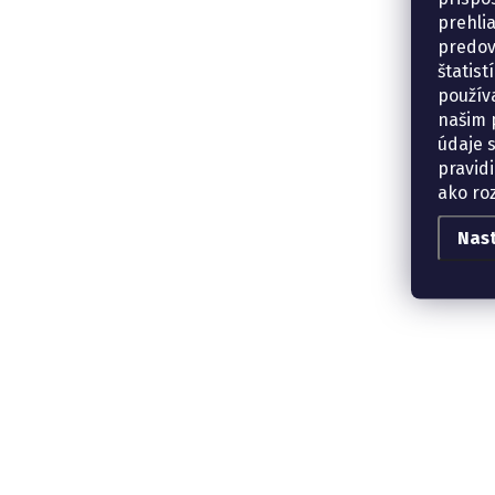
prehli
predov
štatis
použív
našim p
údaje 
pravidi
ako ro
Nas