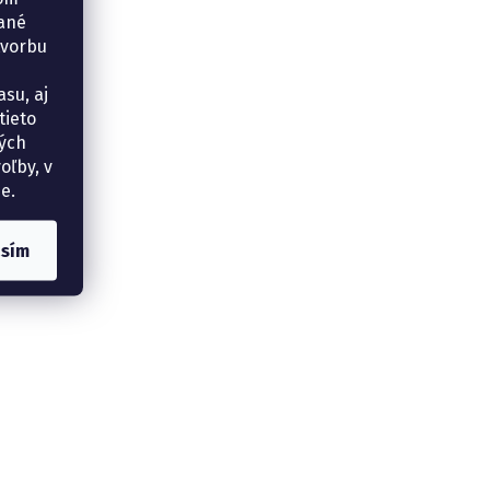
vané
tvorbu
su, aj
tieto
ných
oľby, v
e.
asím