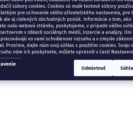
adači) súbory cookies. Cookies sú malé textové súbory použí
šetkým pre uchovanie vášho užívateľského nastavenia, pre 
tík ale aj cielených obchodných ponúk. Informácie o tom, ako
ate našu webovú stránku, poskytujeme, v prípade vášho súhla
artnerom v oblasti sociálnych médií, inzercie a analýzy. Oni 
spracovávajú vo vami schválenom rozsahu a v zmysle zákon
el. Prosíme, dajte nám svoj súhlas s použitím cookies. Svoju v
zsahu nám ich poskytnete, môžete upresniť v časti Nastaveni
tavenie
Odmietnuť
Súhl