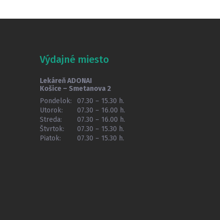
Výdajné miesto
Lekáreň ADONAI
Košice – Smetanova 2
Pondelok:
07.30 – 15.30 h.
Utorok:
07.30 – 16.00 h.
Streda:
07.30 – 16.00 h.
Štvrtok:
07.30 – 15.30 h.
Piatok:
07.30 – 15.30 h.