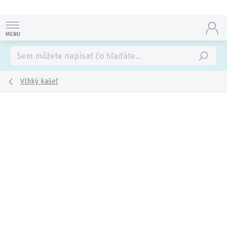
Prejsť
na
obsah
Hľadať
Vlhký kašeľ