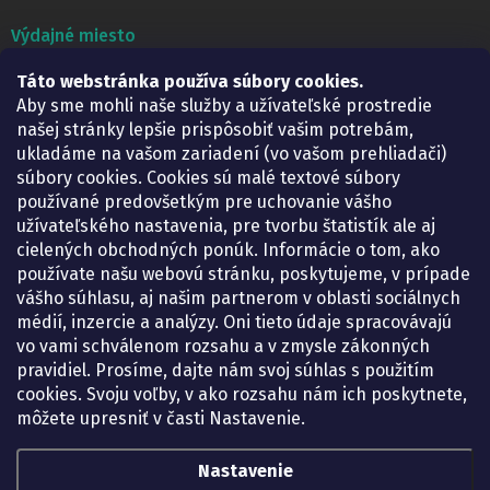
Výdajné miesto
Táto webstránka používa súbory cookies.
Lekáreň ADONAI
Košice – Smetanova 2
Aby sme mohli naše služby a užívateľské prostredie
Pondelok:
07.30 – 15.30 h.
našej stránky lepšie prispôsobiť vašim potrebám,
Utorok:
07.30 – 16.00 h.
ukladáme na vašom zariadení (vo vašom prehliadači)
Streda:
07.30 – 16.00 h.
súbory cookies. Cookies sú malé textové súbory
Štvrtok:
07.30 – 15.30 h.
používané predovšetkým pre uchovanie vášho
Piatok:
07.30 – 15.30 h.
užívateľského nastavenia, pre tvorbu štatistík ale aj
cielených obchodných ponúk. Informácie o tom, ako
KONTAKT
používate našu webovú stránku, poskytujeme, v prípade
vášho súhlasu, aj našim partnerom v oblasti sociálnych
eshop
@
lekarenadonai.sk
médií, inzercie a analýzy. Oni tieto údaje spracovávajú
+421 948 203 203
vo vami schválenom rozsahu a v zmysle zákonných
pravidiel. Prosíme, dajte nám svoj súhlas s použitím
Nájdete nás na Facebooku.
cookies. Svoju voľby, v ako rozsahu nám ich poskytnete,
lekarenadonai/
môžete upresniť v časti Nastavenie.
Nastavenie