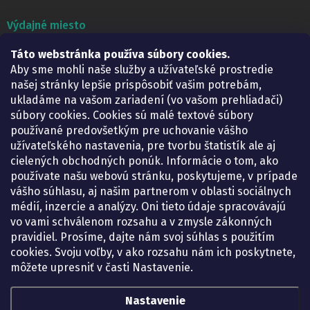
Výdajné miesto
Táto webstránka používa súbory cookies.
Lekáreň ADONAI
Košice – Smetanova 2
Aby sme mohli naše služby a užívateľské prostredie
Pondelok:
07.30 – 15.30 h.
našej stránky lepšie prispôsobiť vašim potrebám,
Utorok:
07.30 – 16.00 h.
ukladáme na vašom zariadení (vo vašom prehliadači)
Streda:
07.30 – 16.00 h.
súbory cookies. Cookies sú malé textové súbory
Štvrtok:
07.30 – 15.30 h.
používané predovšetkým pre uchovanie vášho
Piatok:
07.30 – 15.30 h.
užívateľského nastavenia, pre tvorbu štatistík ale aj
cielených obchodných ponúk. Informácie o tom, ako
KONTAKT
používate našu webovú stránku, poskytujeme, v prípade
vášho súhlasu, aj našim partnerom v oblasti sociálnych
eshop
@
lekarenadonai.sk
médií, inzercie a analýzy. Oni tieto údaje spracovávajú
+421 948 203 203
vo vami schválenom rozsahu a v zmysle zákonných
pravidiel. Prosíme, dajte nám svoj súhlas s použitím
Nájdete nás na Facebooku.
cookies. Svoju voľby, v ako rozsahu nám ich poskytnete,
lekarenadonai/
môžete upresniť v časti Nastavenie.
Nastavenie