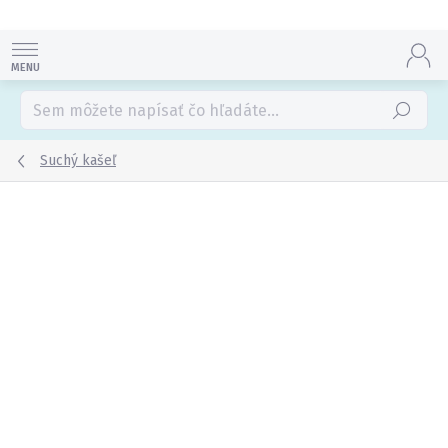
Prejsť
na
obsah
Hľadať
Suchý kašeľ