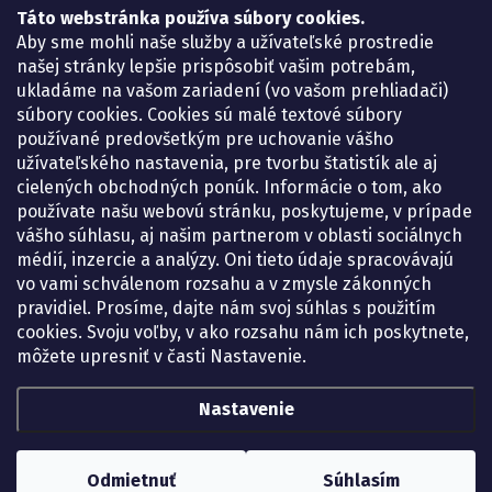
Táto webstránka používa súbory cookies.
Lekáreň ADONAI
Košice – Smetanova 2
Aby sme mohli naše služby a užívateľské prostredie
Pondelok:
07.30 – 15.30 h.
našej stránky lepšie prispôsobiť vašim potrebám,
Utorok:
07.30 – 16.00 h.
ukladáme na vašom zariadení (vo vašom prehliadači)
Streda:
07.30 – 16.00 h.
súbory cookies. Cookies sú malé textové súbory
Štvrtok:
07.30 – 15.30 h.
používané predovšetkým pre uchovanie vášho
Piatok:
07.30 – 15.30 h.
užívateľského nastavenia, pre tvorbu štatistík ale aj
cielených obchodných ponúk. Informácie o tom, ako
KONTAKT
používate našu webovú stránku, poskytujeme, v prípade
vášho súhlasu, aj našim partnerom v oblasti sociálnych
eshop
@
lekarenadonai.sk
médií, inzercie a analýzy. Oni tieto údaje spracovávajú
+421 948 203 203
vo vami schválenom rozsahu a v zmysle zákonných
pravidiel. Prosíme, dajte nám svoj súhlas s použitím
Nájdete nás na Facebooku.
cookies. Svoju voľby, v ako rozsahu nám ich poskytnete,
lekarenadonai/
môžete upresniť v časti Nastavenie.
Nastavenie
Copyright 2026
Lekáreň ADONAI – online lekáreň
. Všetky práva vyhradené.
Upraviť nastavenie cookies
Odmietnuť
Súhlasím