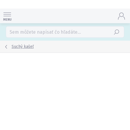
Prejsť
na
obsah
Hľadať
Suchý kašeľ