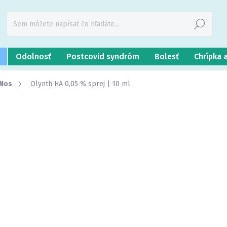
Hľadať
Odolnosť
Postcovid syndróm
Bolesť
Chrípka 
Nos
Olynth HA 0,05 % sprej | 10 ml