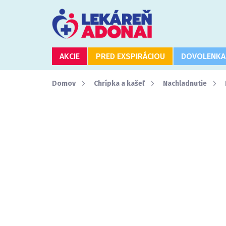
Prejsť
na
obsah
AKCIE
PRED EXSPIRÁCIOU
DOVOLENKA
Domov
Chrípka a kašeľ
Nachladnutie