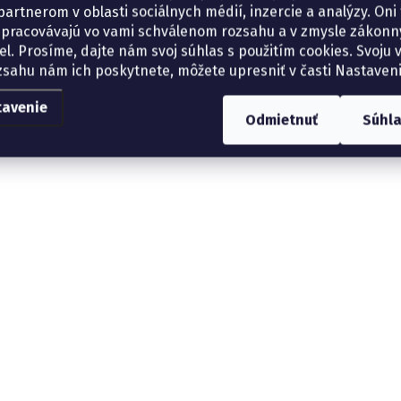
artnerom v oblasti sociálnych médií, inzercie a analýzy. Oni 
spracovávajú vo vami schválenom rozsahu a v zmysle zákon
el. Prosíme, dajte nám svoj súhlas s použitím cookies. Svoju v
zsahu nám ich poskytnete, môžete upresniť v časti Nastaveni
tavenie
Odmietnuť
Súhl