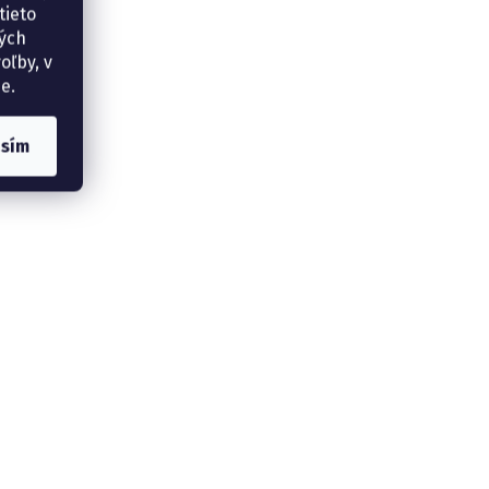
tieto
ných
oľby, v
e.
asím