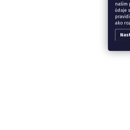
našim p
údaje 
pravidi
ako ro
Nas