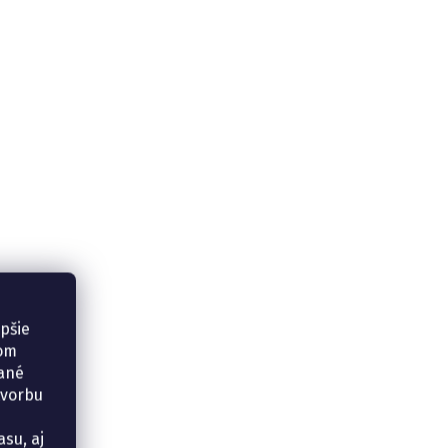
epšie
šom
vané
tvorbu
su, aj