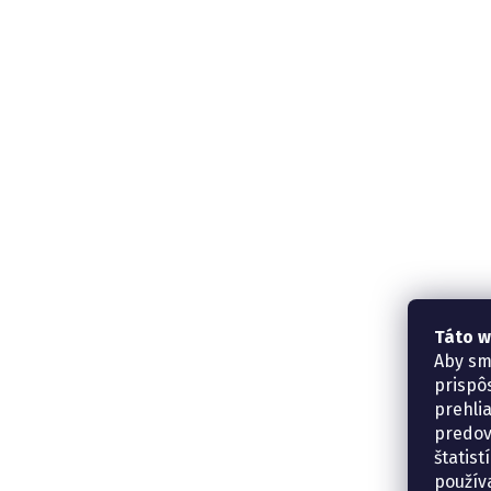
Táto w
Aby sm
prispô
prehli
predov
štatis
použív