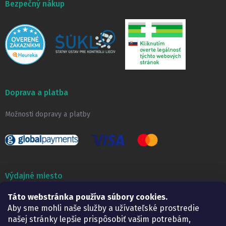
Bezpečný nákup
Doprava a platba
Možnosti dopravy a platby
Výdajné miesto
Táto webstránka používa súbory cookies.
Lekáreň ADONAI
Košice – Smetanova 2
Aby sme mohli naše služby a užívateľské prostredie
Pondelok:
07.30 – 15.30 h.
našej stránky lepšie prispôsobiť vašim potrebám,