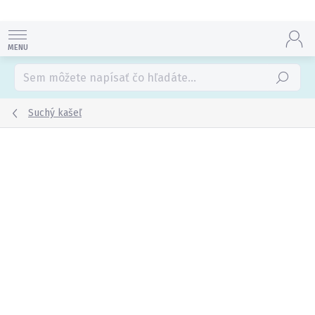
Prejsť
na
obsah
Hľadať
Suchý kašeľ