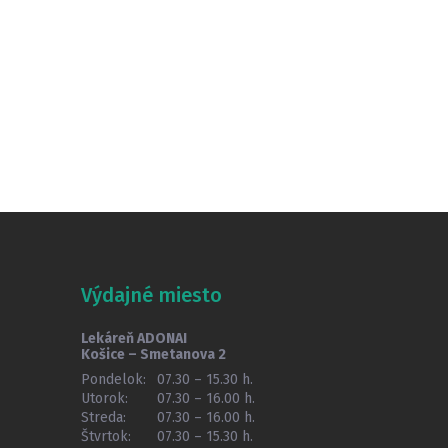
Výdajné miesto
Lekáreň ADONAI
Košice – Smetanova 2
Pondelok:
07.30 – 15.30 h.
Utorok:
07.30 – 16.00 h.
Streda:
07.30 – 16.00 h.
Štvrtok:
07.30 – 15.30 h.