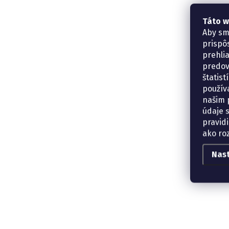
Táto w
Aby sm
prispô
prehli
predov
štatis
použív
našim p
údaje 
pravidi
ako ro
Nas