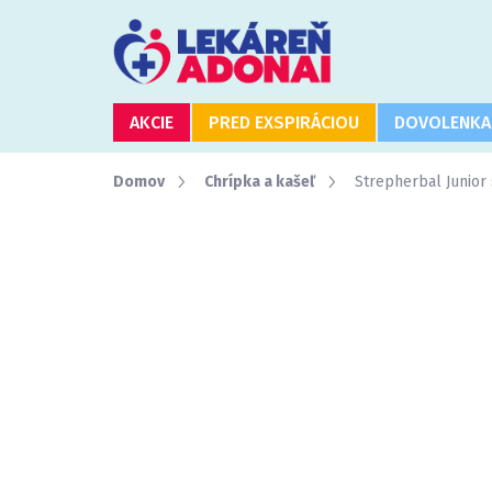
Prejsť
na
obsah
AKCIE
PRED EXSPIRÁCIOU
DOVOLENKA
Domov
Chrípka a kašeľ
Strepherbal Junior s