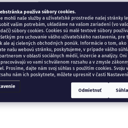
ebstránka používa súbory cookies.
e mohli naše služby a užívateľské prostredie našej stránky l
sobiť vašim potrebám, ukladáme na vašom zariadení (vo va
adači) súbory cookies. Cookies sú malé textové súbory použí
šetkým pre uchovanie vášho užívateľského nastavenia, pre 
tík ale aj cielených obchodných ponúk. Informácie o tom, ako
ate našu webovú stránku, poskytujeme, v prípade vášho súhla
artnerom v oblasti sociálnych médií, inzercie a analýzy. Oni 
spracovávajú vo vami schválenom rozsahu a v zmysle zákon
el. Prosíme, dajte nám svoj súhlas s použitím cookies. Svoju v
zsahu nám ich poskytnete, môžete upresniť v časti Nastaveni
tavenie
Odmietnuť
Súhl