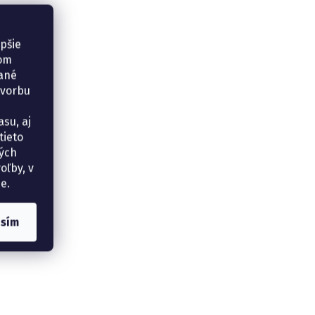
epšie
šom
vané
tvorbu
su, aj
tieto
ných
oľby, v
e.
asím