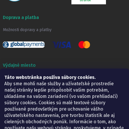
Doprava a platba
Možnosti dopravy a platby
Výdajné miesto
Lekáreň ADONAI
Táto webstránka používa súbory cookies.
Košice – Smetanova 2
Aby sme mohli naše služby a užívateľské prostredie
Pondelok:
07.30 – 15.30 h.
našej stránky lepšie prispôsobiť vašim potrebám,
Utorok:
07.30 – 16.00 h.
ukladáme na vašom zariadení (vo vašom prehliadači)
Streda:
07.30 – 16.00 h.
súbory cookies. Cookies sú malé textové súbory
Štvrtok:
07.30 – 15.30 h.
používané predovšetkým pre uchovanie vášho
Piatok:
07.30 – 15.30 h.
užívateľského nastavenia, pre tvorbu štatistík ale aj
cielených obchodných ponúk. Informácie o tom, ako
KONTAKT
používate našu webovú stránku, poskytujeme, v prípade