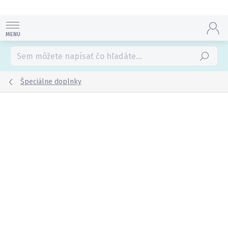
Prejsť
na
obsah
Hľadať
Špeciálne doplnky