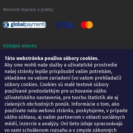
Možnosti dopravy a platby
Výdajné miesto
Táto webstránka používa súbory cookies.
Lekáreň ADONAI
Košice – Smetanova 2
Aby sme mohli naše služby a užívateľské prostredie
Pondelok:
07.30 – 15.30 h.
našej stránky lepšie prispôsobiť vašim potrebám,
Utorok:
07.30 – 16.00 h.
ukladáme na vašom zariadení (vo vašom prehliadači)
Streda:
07.30 – 16.00 h.
súbory cookies. Cookies sú malé textové súbory
Štvrtok:
07.30 – 15.30 h.
používané predovšetkým pre uchovanie vášho
Piatok:
07.30 – 15.30 h.
užívateľského nastavenia, pre tvorbu štatistík ale aj
cielených obchodných ponúk. Informácie o tom, ako
KONTAKT
používate našu webovú stránku, poskytujeme, v prípade
vášho súhlasu, aj našim partnerom v oblasti sociálnych
eshop
@
lekarenadonai.sk
médií, inzercie a analýzy. Oni tieto údaje spracovávajú
+421 948 203 203
vo vami schválenom rozsahu a v zmysle zákonných