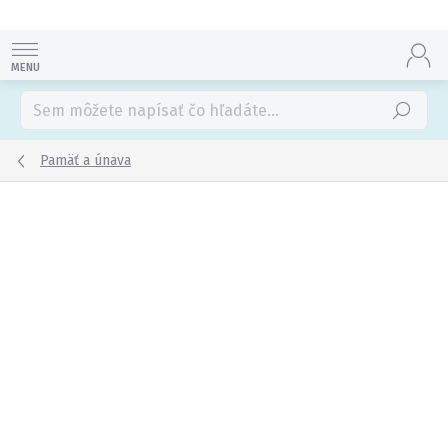
Prejsť
na
obsah
Hľadať
Pamäť a únava