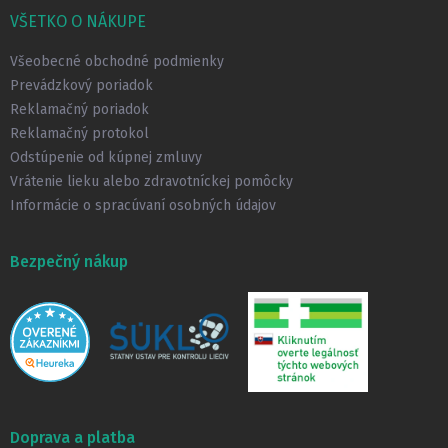
p
VŠETKO O NÁKUPE
ä
t
Všeobecné obchodné podmienky
i
Prevádzkový poriadok
e
Reklamačný poriadok
Reklamačný protokol
Odstúpenie od kúpnej zmluvy
Vrátenie lieku alebo zdravotníckej pomôcky
Informácie o spracúvaní osobných údajov
Bezpečný nákup
Doprava a platba