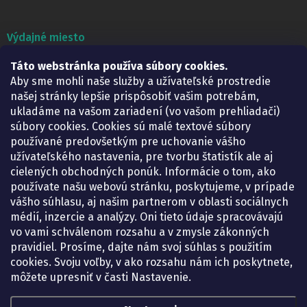
Výdajné miesto
Táto webstránka používa súbory cookies.
Lekáreň ADONAI
Košice – Smetanova 2
Aby sme mohli naše služby a užívateľské prostredie
Pondelok:
07.30 – 15.30 h.
našej stránky lepšie prispôsobiť vašim potrebám,
Utorok:
07.30 – 16.00 h.
ukladáme na vašom zariadení (vo vašom prehliadači)
Streda:
07.30 – 16.00 h.
súbory cookies. Cookies sú malé textové súbory
Štvrtok:
07.30 – 15.30 h.
používané predovšetkým pre uchovanie vášho
Piatok:
07.30 – 15.30 h.
užívateľského nastavenia, pre tvorbu štatistík ale aj
cielených obchodných ponúk. Informácie o tom, ako
KONTAKT
používate našu webovú stránku, poskytujeme, v prípade
vášho súhlasu, aj našim partnerom v oblasti sociálnych
eshop
@
lekarenadonai.sk
médií, inzercie a analýzy. Oni tieto údaje spracovávajú
+421 948 203 203
vo vami schválenom rozsahu a v zmysle zákonných
pravidiel. Prosíme, dajte nám svoj súhlas s použitím
Nájdete nás na Facebooku.
cookies. Svoju voľby, v ako rozsahu nám ich poskytnete,
lekarenadonai/
môžete upresniť v časti Nastavenie.