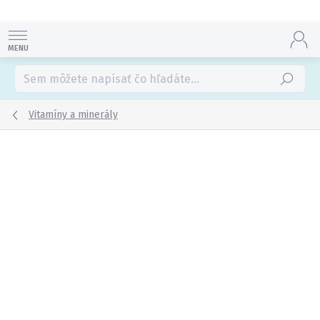
Prejsť
na
obsah
Hľadať
Vitamíny a minerály