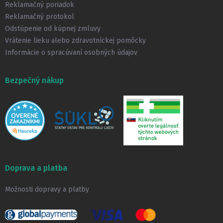
e
Reklamačný poriadok
Reklamačný protokol
Odstúpenie od kúpnej zmluvy
Vrátenie lieku alebo zdravotníckej pomôcky
Informácie o spracúvaní osobných údajov
Bezpečný nákup
Doprava a platba
Možnosti dopravy a platby